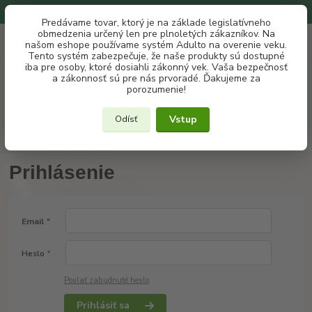
Na našom eshope používame systém ADULTO na overenie veku.
Predávame tovar, ktorý je na základe legislatívneho
obmedzenia určený len pre plnoletých zákazníkov. Na
0
ks
+421 907 302 607
EUR
našom eshope používame systém Adulto na overenie veku.
za
€ 0
(Po-Pia, 10 -18 hod.)
Tento systém zabezpečuje, že naše produkty sú dostupné
iba pre osoby, ktoré dosiahli zákonný vek. Vaša bezpečnosť
a zákonnosť sú pre nás prvoradé. Ďakujeme za
Menu
porozumenie!
Vstup
Odísť
Hľadať
Prihlásenie
Email
*
Heslo
*
Poslať zabudnuté heslo
Prihlásiť sa