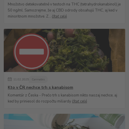
Množstvo detekovateľné v testoch na THC (tetrahydrokanabinol) je
50 ng/ml. Samozrejme, že aj CBD odrody obsahujú THC, aj ked v
minoritnom množstve. Z...
čítať celé
11
.
02
.
2025
Cannabis
Kto v ČR nechce trh s kanabisom
Komentár z Česka - Prečo trh s kanabisom nikto naozaj nechce, aj
keď by priniesol do rozpočtu miliardy
čítať celé