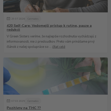
29
.
07
.
2026
Cannabis
420 Self-Care: Vedomejší prístup k rutine, pauze a
redukcii
V Green Sisters veríme, že najlepšie rozhodnutia vychádzajú z
informovanosti, nie z predsudkov. Preto vám prinášame prvý
článok z našej spolupráce so ...
čítať celé
07
.
03
.
2025
Cannabis
Pozitívny na THC ??