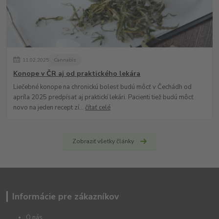
11
.
02
.
2025
Cannabis
Konope v ČR aj od praktického lekára
Liečebné konope na chronickú bolesť budú môcť v Čechádh od
apríla 2025 predpísať aj praktickí lekári. Pacienti tiež budú môcť
novo na jeden recept zí...
čítať celé
Zobraziť všetky články
Informácie pre zákazníkov
O nás