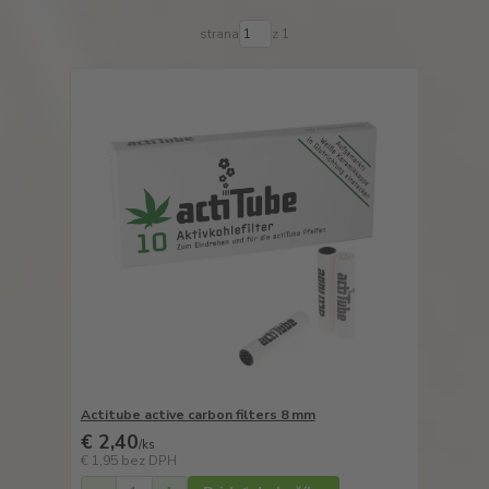
strana
z 1
Actitube active carbon filters 8 mm
€ 2,40
/
ks
€ 1,95
bez DPH