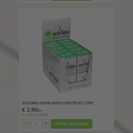
Actitube active carbon slim filters 7mm
€ 2,90
/
ks
€ 2,36
bez DPH
Pridať do košíka