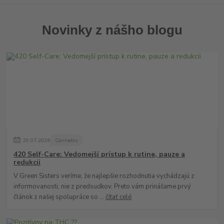
Novinky z nášho blogu
29
.
07
.
2026
Cannabis
420 Self-Care: Vedomejší prístup k rutine, pauze a
redukcii
V Green Sisters veríme, že najlepšie rozhodnutia vychádzajú z
informovanosti, nie z predsudkov. Preto vám prinášame prvý
článok z našej spolupráce so ...
čítať celé