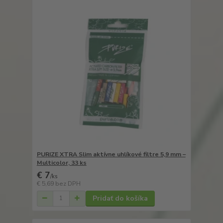
PURIZE XTRA Slim aktívne uhlíkové filtre 5,9 mm –
Multicolor, 33 ks
€ 7
/
ks
€ 5,69
bez DPH
Pridať do košíka