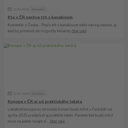
11
.
02
.
2025
Cannabis
Kto v ČR nechce trh s kanabisom
Komentár z Česka - Prečo trh s kanabisom nikto naozaj nechce, aj
keď by priniesol do rozpočtu miliardy
čítať celé
11
.
02
.
2025
Cannabis
Konope v ČR aj od praktického lekára
Liečebné konope na chronickú bolesť budú môcť v Čechádh od
apríla 2025 predpísať aj praktickí lekári. Pacienti tiež budú môcť
novo na jeden recept zí...
čítať celé