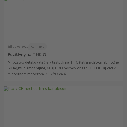
07
.
03
.
2025
Cannabis
Pozitívny na THC ??
Množstvo detekovateľné v testoch na THC (tetrahydrokanabinol) je
50 ng/ml. Samozrejme, že aj CBD odrody obsahujú THC, aj ked v
minoritnom množstve. Z...
čítať celé