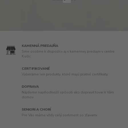
KAMENNÁ PREDAJŇA
Sme osobne k dispozícii aj v kamennej predajni v centre
Košíc.
CERTIFIKOVANÉ
Vyberáme len produkty, ktoré majú platné certifikáty.
DOPRAVA
Nájdeme najvhodnejší spôsob ako dopraviť tovar k Vám
domov.
SENIORI A CHORÍ
Pre Vás máme vždy celý sortiment so zľavami