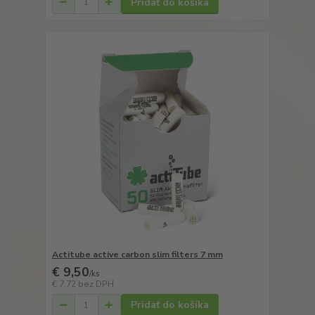
Pridať do košíka
Actitube active carbon slim filters 7 mm
€ 9,50
/
ks
€ 7,72
bez DPH
Pridať do košíka