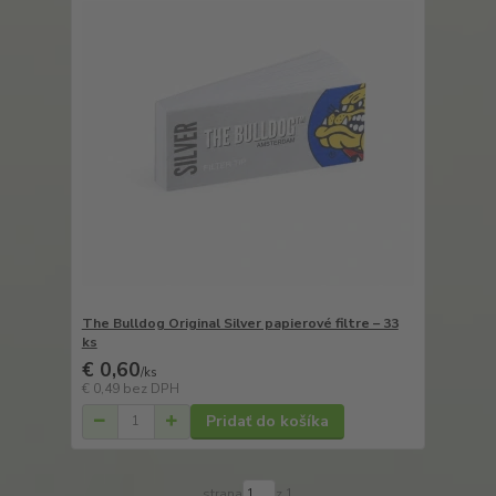
The Bulldog Original Silver papierové filtre – 33
ks
€ 0,60
/
ks
€ 0,49
bez DPH
Pridať do košíka
strana
z 1