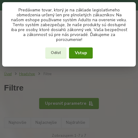
Na našom eshope používame systém ADULTO na overenie veku.
Predávame tovar, ktorý je na základe legislatívneho
obmedzenia určený len pre plnoletých zákazníkov. Na
0
ks
+421 907 302 607
EUR
našom eshope používame systém Adulto na overenie veku.
za
€ 0
(Po-Pia, 10 -18 hod.)
Tento systém zabezpečuje, že naše produkty sú dostupné
iba pre osoby, ktoré dosiahli zákonný vek. Vaša bezpečnosť
a zákonnosť sú pre nás prvoradé. Ďakujeme za
Menu
porozumenie!
Vstup
Odísť
Hľadať
Úvod
Headshop
Filtre
Filtre
Upresniť parametre
Najnovšie
Najlacnejšie
Najdrahšie
Zobrazujem 1-7 z 7