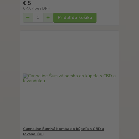
€ 5
€ 4,07
bez DPH
Pridať do košíka
Cannaline Šumivá bomba do kúpeľa s CBD a
levanduľou