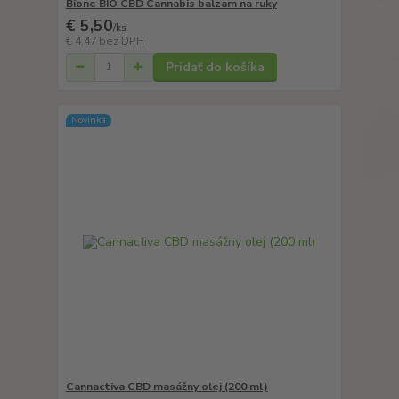
Bione BIO CBD Cannabis balzam na ruky
€ 5,50
/
ks
€ 4,47
bez DPH
Pridať do košíka
Novinka
Cannactiva CBD masážny olej (200 ml)