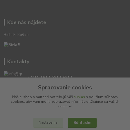
Kde nás nájdete
Biela 5, Košice
Kontakty
+421 907 302 607
(Po-Pia, 10 -18 hod.)
Spracovanie cookies
Náš e-shop a partneri potrebujú Váš
súhlas
s použitím súborov
info@greensisters.sk
cookies, aby Vám mohli zobrazovať informácie týkajúce sa Vašich
záujmov.
Súhlasím
Nastavenia