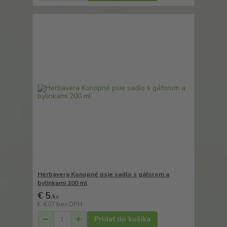
Herbavera Konopné psie sadlo s gáforom a
bylinkami 200 ml
€ 5
/
ks
€ 4,07
bez DPH
Pridať do košíka