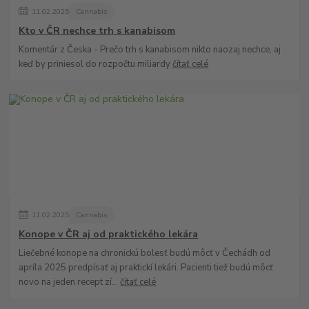
11
.
02
.
2025
Cannabis
Kto v ČR nechce trh s kanabisom
Komentár z Česka - Prečo trh s kanabisom nikto naozaj nechce, aj
keď by priniesol do rozpočtu miliardy
čítať celé
11
.
02
.
2025
Cannabis
Konope v ČR aj od praktického lekára
Liečebné konope na chronickú bolesť budú môcť v Čechádh od
apríla 2025 predpísať aj praktickí lekári. Pacienti tiež budú môcť
novo na jeden recept zí...
čítať celé