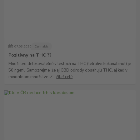
07
.
03
.
2025
Cannabis
Pozitívny na THC ??
Množstvo detekovateľné v testoch na THC (tetrahydrokanabinol) je
50 ng/ml. Samozrejme, že aj CBD odrody obsahujú THC, aj ked v
minoritnom množstve. Z...
čítať celé