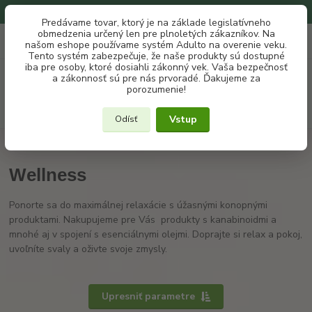
Na našom eshope používame systém ADULTO na overenie veku.
Predávame tovar, ktorý je na základe legislatívneho
obmedzenia určený len pre plnoletých zákazníkov. Na
0
ks
+421 907 302 607
EUR
našom eshope používame systém Adulto na overenie veku.
za
€ 0
(Po-Pia, 10 -18 hod.)
Tento systém zabezpečuje, že naše produkty sú dostupné
iba pre osoby, ktoré dosiahli zákonný vek. Vaša bezpečnosť
Menu
a zákonnosť sú pre nás prvoradé. Ďakujeme za
porozumenie!
Hľadať
Vstup
Odísť
Úvod
Maste a kozmetika
Wellness
Wellness
Ponorte sa do maximálnej relaxácie s úžasnými konopnými
produktami. Nakupujeme pre Vás produkty s kanabinoidmi a
mnohé aj v spojení s esenciálnymi olejmi. Doprajte si relax a pokoj,
uvoľníte svaly a oživte svoje zmysly.
Upresniť parametre