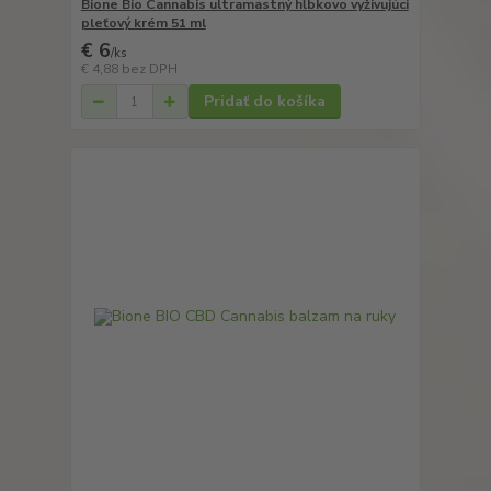
Bione Bio Cannabis ultramastný hĺbkovo vyživujúci
pleťový krém 51 ml
€ 6
/
ks
€ 4,88
bez DPH
Pridať do košíka