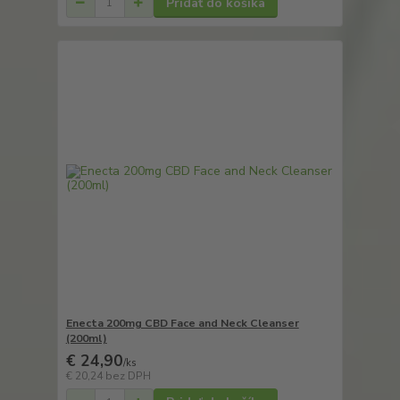
Pridať do košíka
Enecta 200mg CBD Face and Neck Cleanser
(200ml)
€ 24,90
/
ks
€ 20,24
bez DPH