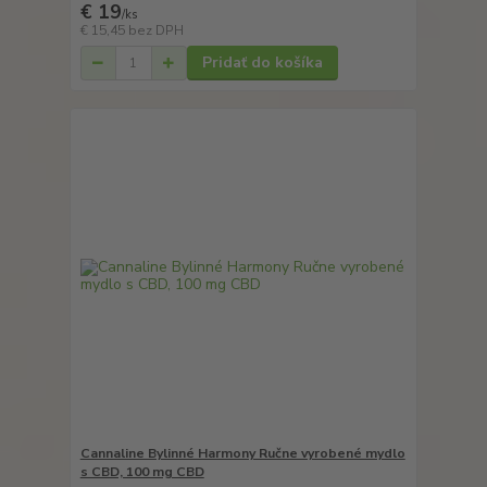
€ 19
/
ks
€ 15,45
bez DPH
Pridať do košíka
Cannaline Bylinné Harmony Ručne vyrobené mydlo
s CBD, 100 mg CBD