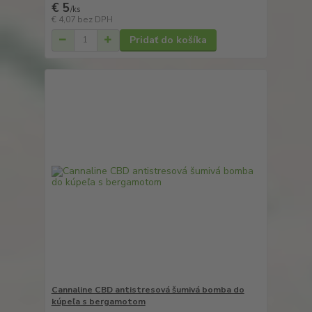
€ 5
/
ks
€ 4,07
bez DPH
Pridať do košíka
Cannaline CBD antistresová šumivá bomba do
kúpeľa s bergamotom