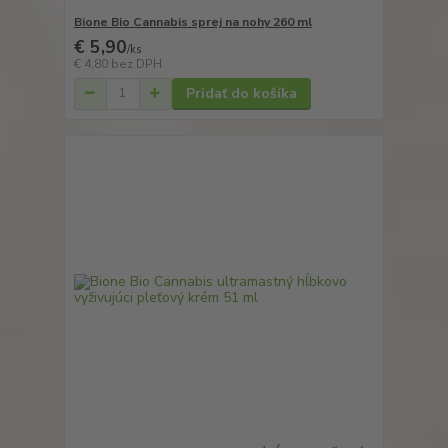
Bione Bio Cannabis sprej na nohy 260 ml
€ 5,90
/
ks
€ 4,80
bez DPH
Pridať do košíka