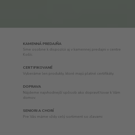
KAMENNÁ PREDAJŇA
Sme osobne k dispozícii aj v kamennej predajni v centre
Košíc.
CERTIFIKOVANÉ
Vyberáme len produkty, ktoré majú platné certifikáty.
DOPRAVA
Nájdeme najvhodnejší spôsob ako dopraviť tovar k Vám
domov.
SENIORI A CHORÍ
Pre Vás máme vždy celý sortiment so zľavami