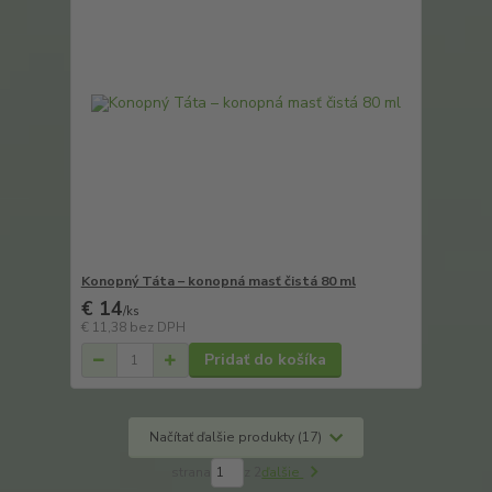
Konopný Táta – konopná masť čistá 80 ml
€ 14
/
ks
€ 11,38
bez DPH
Pridať do košíka
Načítať ďalšie produkty (17)
strana
z 2
ďalšie