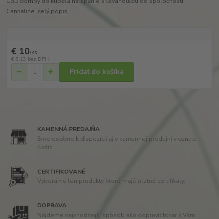
CBD bomby do kúpeľa na spanie s levanduľou od spoločnosti
Cannaline.
celý popis
€ 10
/
ks
€ 8,13
bez DPH
Pridať do košíka
KAMENNÁ PREDAJŇA
Sme osobne k dispozícii aj v kamennej predajni v centre
Košíc.
CERTIFIKOVANÉ
Vyberáme len produkty, ktoré majú platné certifikáty.
DOPRAVA
Nájdeme najvhodnejší spôsob ako dopraviť tovar k Vám