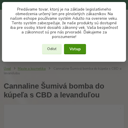
Na našom eshope používame systém ADULTO na overenie veku.
Predávame tovar, ktorý je na základe legislatívneho
obmedzenia určený len pre plnoletých zákazníkov. Na
0
ks
+421 907 302 607
EUR
našom eshope používame systém Adulto na overenie veku.
za
€ 0
(Po-Pia, 10 -18 hod.)
Tento systém zabezpečuje, že naše produkty sú dostupné
iba pre osoby, ktoré dosiahli zákonný vek. Vaša bezpečnosť
a zákonnosť sú pre nás prvoradé. Ďakujeme za
Menu
porozumenie!
Vstup
Odísť
Hľadať
Úvod
Maste a kozmetika
Cannaline Šumivá bomba do kúpeľa s CBD a
levanduľou
Cannaline Šumivá bomba do
kúpeľa s CBD a levanduľou