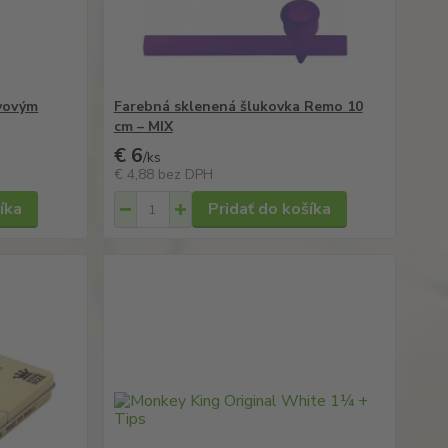
ovovým
Farebná sklenená šlukovka Remo 10
cm – MIX
€ 6
/
ks
€ 4,88
bez DPH
íka
Pridať do košíka