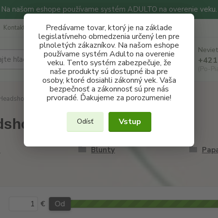
Na našom eshope používame systém ADULTO na overenie veku.
Predávame tovar, ktorý je na základe
Kontakty
Ochrana súkromia
Konzultácie
Blog
legislatívneho obmedzenia určený len pre
plnoletých zákazníkov. Na našom eshope
Neviet
používame systém Adulto na overenie
Hľadať
+421
veku. Tento systém zabezpečuje, že
(Po-Pi
naše produkty sú dostupné iba pre
osoby, ktoré dosiahli zákonný vek. Vaša
bezpečnosť a zákonnosť sú pre nás
prvoradé. Ďakujeme za porozumenie!
Headshop
dshop
Vstup
Odísť
e
Blunty
Pap
€
Od