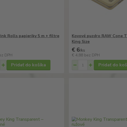
nk Rolls papieriky 5 m + filtre
Kovové puzdro RAW Cone Ti
King Size
€ 6
/
ks
ez DPH
€ 4,88
bez DPH
Pridať do košíka
Pridať do koš