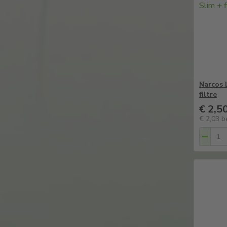
Narcos 
filtre
€ 2,5
€ 2,03
b