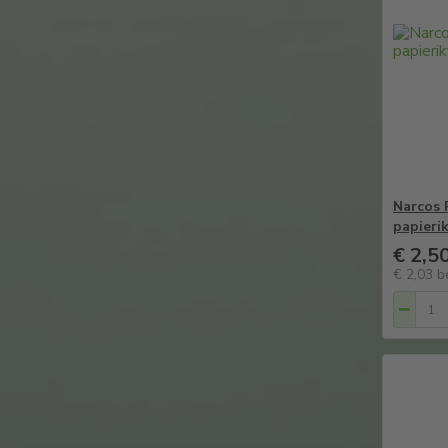
Narcos 
papierik
€ 2,5
€ 2,03
b