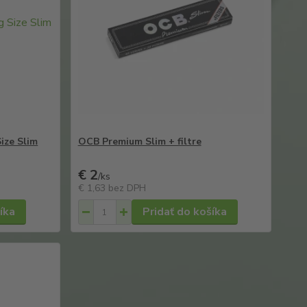
ize Slim
OCB Premium Slim + filtre
€ 2
/
ks
€ 1,63
bez DPH
íka
Pridať do košíka