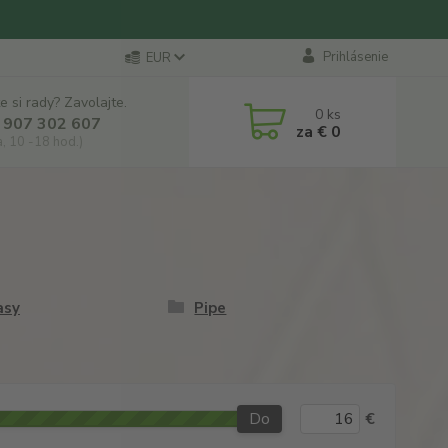
Prihlásenie
EUR
e si rady? Zavolajte.
0
ks
 907 302 607
za
€ 0
a, 10 -18 hod.)
asy
Pipe
Do
€