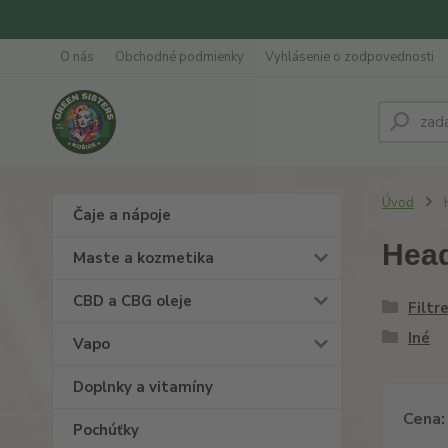
O nás
Obchodné podmienky
Vyhlásenie o zodpovednosti
Úvod
Čaje a nápoje
Hea
Maste a kozmetika
CBD a CBG oleje
Filtr
Iné
Vapo
Doplnky a vitamíny
Cena:
Pochúťky