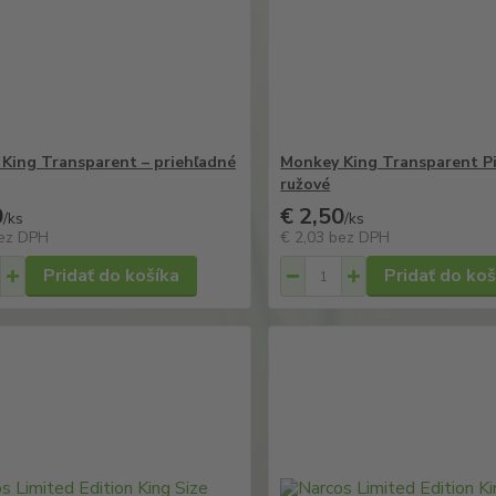
King Transparent – priehľadné
Monkey King Transparent Pi
ružové
0
€ 2,50
/
ks
/
ks
ez DPH
€ 2,03
bez DPH
Pridať do košíka
Pridať do koš