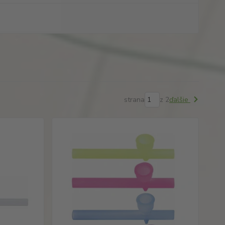
strana
z 2
ďalšie