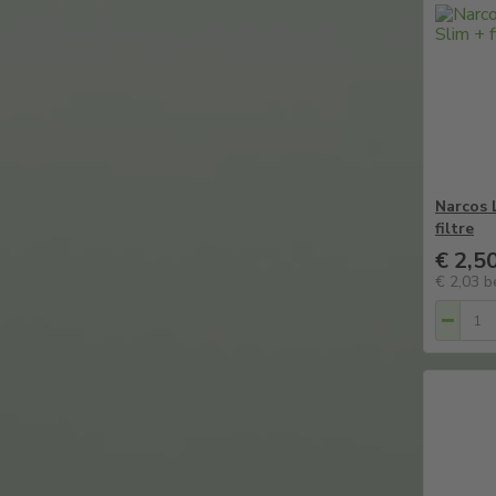
Narcos 
filtre
€ 2,5
€ 2,03
b