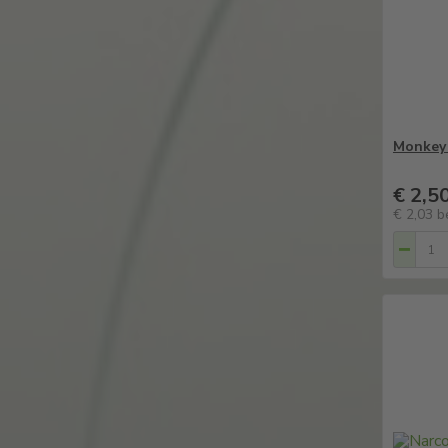
Monkey 
€ 2,5
€ 2,03
b