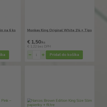
n na 6 ks
Monkey King Original White 1¼ + Tips
€ 1,50
/
ks
€ 1,22
bez DPH
íka
Pridať do košíka