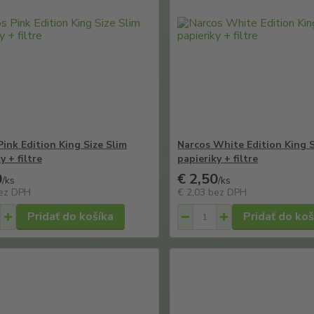
Pink Edition King Size Slim
Narcos White Edition King S
y + filtre
papieriky + filtre
0
€ 2,50
/
ks
/
ks
ez DPH
€ 2,03
bez DPH
Pridať do košíka
Pridať do koš