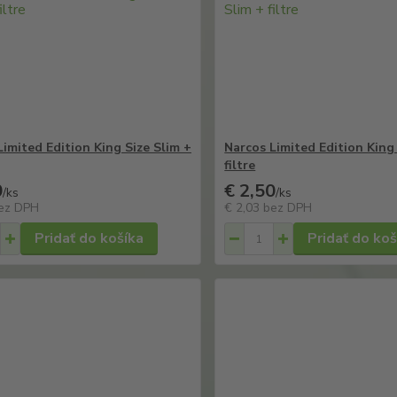
Limited Edition King Size Slim +
Narcos Limited Edition King 
filtre
0
€ 2,50
/
ks
/
ks
ez DPH
€ 2,03
bez DPH
Pridať do košíka
Pridať do koš