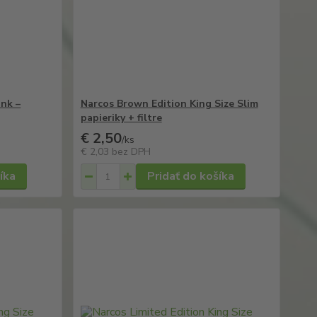
nk –
Narcos Brown Edition King Size Slim
papieriky + filtre
€ 2,50
/
ks
€ 2,03
bez DPH
íka
Pridať do košíka