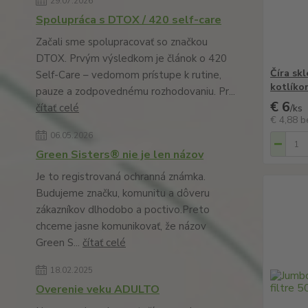
29.07.2026
Spolupráca s DTOX / 420 self-care
Začali sme spolupracovať so značkou
DTOX. Prvým výsledkom je článok o 420
Číra sk
Self-Care – vedomom prístupe k rutine,
kotlíko
pauze a zodpovednému rozhodovaniu. Pr...
€ 6
čítať celé
/
ks
€ 4,88
b
06.05.2026
Green Sisters® nie je len názov
Je to registrovaná ochranná známka.
Budujeme značku, komunitu a dôveru
zákazníkov dlhodobo a poctivo.Preto
chceme jasne komunikovať, že názov
Green S...
čítať celé
18.02.2025
Overenie veku ADULTO