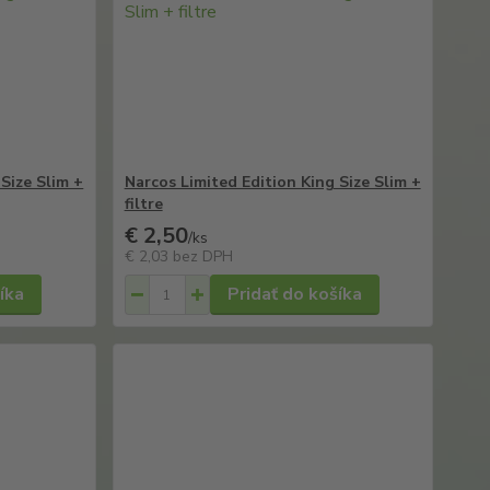
Size Slim +
Narcos Limited Edition King Size Slim +
filtre
€ 2,50
/
ks
€ 2,03
bez DPH
íka
Pridať do košíka