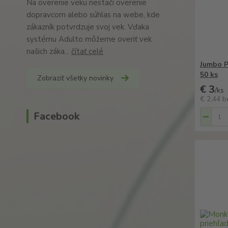
Na overenie veku nestačí overenie
dopravcom alebo súhlas na webe, kde
zákazník potvrdzuje svoj vek. Vďaka
systému Adulto môžeme overiť vek
našich záka...
čítať celé
Jumbo Pi
50 ks
Zobraziť všetky novinky
€ 3
/
ks
€ 2,44
b
Facebook