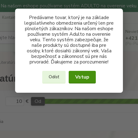
Na našom eshope používame systém ADULTO na overenie veku.
Predávame tovar, ktorý je na základe
Kontakty
Ochrana súkromia
Konzultácie
Blog
legislatívneho obmedzenia určený len pre
plnoletých zákazníkov. Na našom eshope
Neviet
používame systém Adulto na overenie
Hľadať
+421
veku. Tento systém zabezpečuje, že
(Po-Pi
naše produkty sú dostupné iba pre
osoby, ktoré dosiahli zákonný vek. Vaša
bezpečnosť a zákonnosť sú pre nás
prvoradé. Ďakujeme za porozumenie!
iteratúra
ratúra
Vstup
Odísť
€
Od
ia