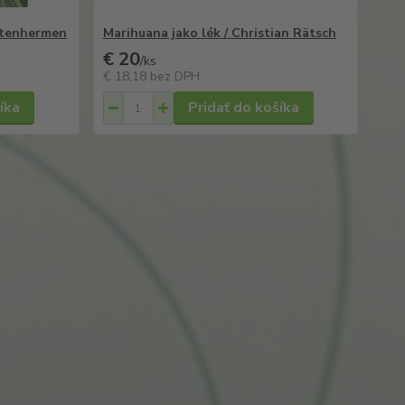
rotenhermen
Marihuana jako lék / Christian Rätsch
€ 20
/
ks
€ 18,18
bez DPH
íka
Pridať do košíka