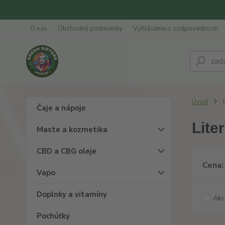
O nás
Obchodné podmienky
Vyhlásenie o zodpovednosti
Úvod
L
Čaje a nápoje
Lite
Maste a kozmetika
CBD a CBG oleje
Cena:
Vapo
Doplnky a vitamíny
Akc
Pochúťky