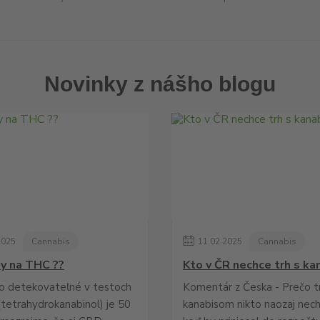
Novinky z nášho blogu
2025
Cannabis
11
.
02
.
2025
Cannabis
ny na THC ??
Kto v ČR nechce trh s k
o detekovateľné v testoch
Komentár z Česka - Prečo t
tetrahydrokanabinol) je 50
kanabisom nikto naozaj nech