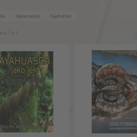
šie
Najlacnejšie
Najdrahšie
m 1-7 z 7