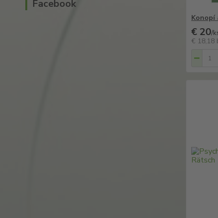
Facebook
Konopí 
€ 20
/
k
€ 18,18