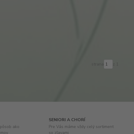
strana
z 1
SENIORI A CHORÍ
spôsob ako
Pre Vás máme vždy celý sortiment
omov.
so zľavami