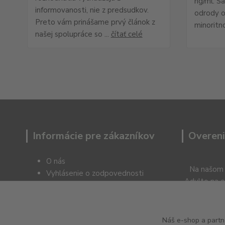
ng/ml. S
informovanosti, nie z predsudkov.
odrody o
Preto vám prinášame prvý článok z
minoritn
našej spolupráce so ...
čítať celé
Informácie pre zákazníkov
Overeni
O nás
Na našom
Vyhlásenie o zodpovednosti
Adulto na o
Obchodné podmienky
sú dostupné 
Kontakty
Blog
Náš e-shop a partn