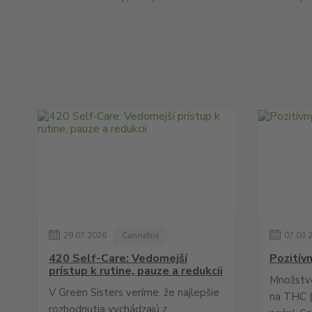
29
.
07
.
2026
Cannabis
07
.
03
.
420 Self-Care: Vedomejší
Pozitív
prístup k rutine, pauze a redukcii
Množstv
V Green Sisters veríme, že najlepšie
na THC (
rozhodnutia vychádzajú z