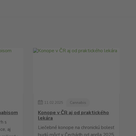
11
.
02
.
2025
Cannabis
anabisom
Konope v ČR aj od praktického
lekára
rh s
Liečebné konope na chronickú bolesť
ce, aj
budú môcť v Čechádh od apríla 2025