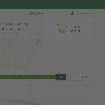
Prihlásenie
EUR
e si rady? Zavolajte.
0
ks
 907 302 607
za
€ 0
a, 10 -18 hod.)
Do
€