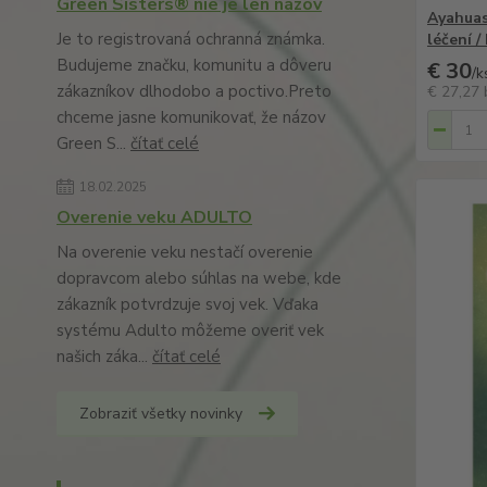
Green Sisters® nie je len názov
Ayahuas
Je to registrovaná ochranná známka.
léčení 
Budujeme značku, komunitu a dôveru
€ 30
/
k
zákazníkov dlhodobo a poctivo.Preto
€ 27,27
chceme jasne komunikovať, že názov
Green S...
čítať celé
18.02.2025
Overenie veku ADULTO
Na overenie veku nestačí overenie
dopravcom alebo súhlas na webe, kde
zákazník potvrdzuje svoj vek. Vďaka
systému Adulto môžeme overiť vek
našich záka...
čítať celé
Zobraziť všetky novinky