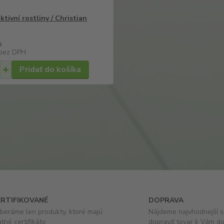
tivní rostliny / Christian
s
bez DPH
Pridať do košíka
ERTIFIKOVANÉ
DOPRAVA
beráme len produkty, ktoré majú
Nájdeme najvhodnejší 
atné certifikáty.
dopraviť tovar k Vám d