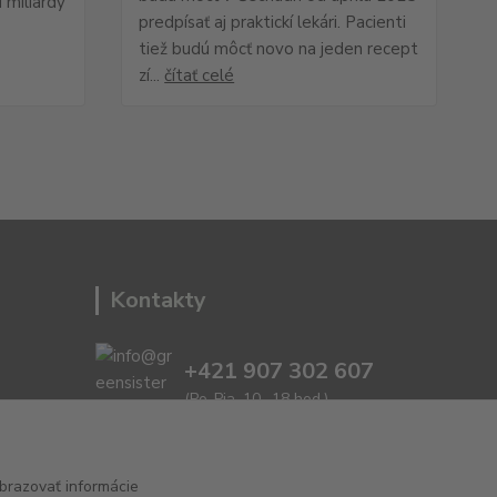
 miliardy
predpísať aj praktickí lekári. Pacienti
tiež budú môcť novo na jeden recept
zí...
čítať celé
Kontakty
+421 907 302 607
(Po-Pia, 10 -18 hod.)
info@greensisters.sk
brazovať informácie