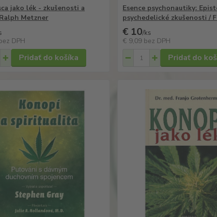
ca jako lék - zkušenosti a
Esence psychonautiky: Epis
/ Ralph Metzner
psychedelické zkušenosti / F
€ 10
s
/
ks
bez DPH
€ 9,09
bez DPH
Pridať do košíka
Pridať do koš