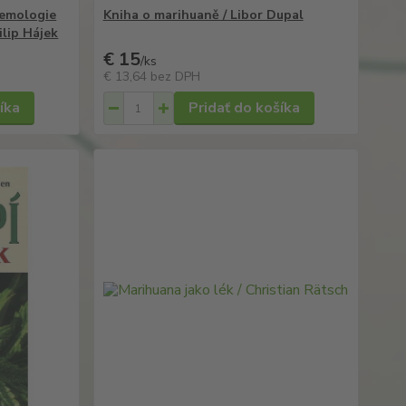
temologie
Kniha o marihuaně / Libor Dupal
ilip Hájek
€ 15
/
ks
€ 13,64
bez DPH
íka
Pridať do košíka