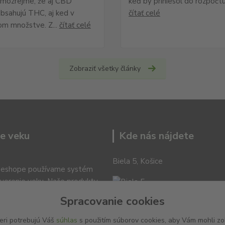
amozrejme, že aj CBD
keď by priniesol do rozpočtu
bsahujú THC, aj ked v
čítať celé
om množstve. Z...
čítať celé
Zobraziť všetky články
e veku
Kde nás nájdete
Biela 5, Košice
 eshope používame systém
verenie veku. Naše produkty
iba pre osoby, ktoré dosiahli
Spracovanie cookies
zákonný vek.
eri potrebujú Váš
súhlas
s použitím súborov cookies, aby Vám mohli zo