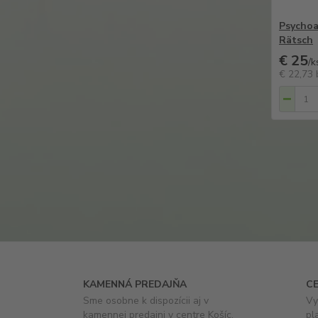
Psychoak
Rätsch
€ 25
/
k
€ 22,73
KAMENNÁ PREDAJŇA
C
Sme osobne k dispozícii aj v
Vy
kamennej predajni v centre Košíc.
pl