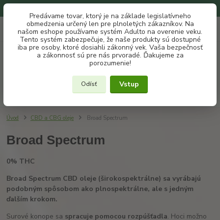
Na našom eshope používame systém ADULTO na overenie veku.
Predávame tovar, ktorý je na základe legislatívneho
obmedzenia určený len pre plnoletých zákazníkov. Na
0
ks
+421 907 302 607
EUR
našom eshope používame systém Adulto na overenie veku.
za
€ 0
(Po-Pia, 10 -18 hod.)
Tento systém zabezpečuje, že naše produkty sú dostupné
iba pre osoby, ktoré dosiahli zákonný vek. Vaša bezpečnosť
a zákonnosť sú pre nás prvoradé. Ďakujeme za
Menu
porozumenie!
Vstup
Odísť
Hľadať
Úvod
CBD a CBG oleje
Broad Spectrum
Broad Spectrum
0% THC
Broad Spectrum CBD oleje (širokospektrálne) sa vyrábajú
podobným spôsobom ako plnospektrálne, ale s jedným
ďalším krokom.
Surové konope sa
spracuje pomocou rozpúšťadla
. Hoci možno