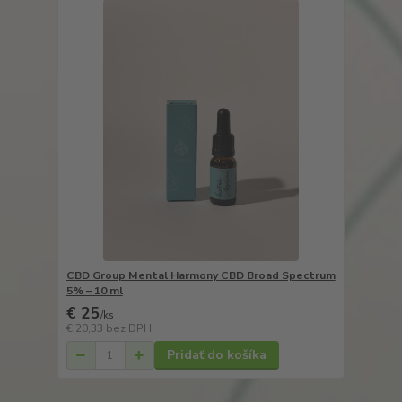
CBD Group Mental Harmony CBD Broad Spectrum
5% – 10 ml
€ 25
/
ks
€ 20,33
bez DPH
Pridať do košíka