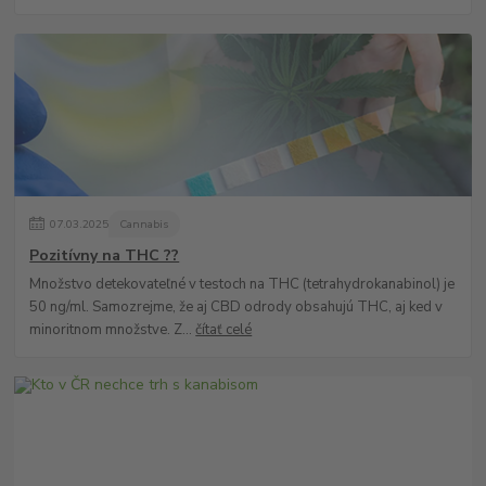
07
.
03
.
2025
Cannabis
Pozitívny na THC ??
Množstvo detekovateľné v testoch na THC (tetrahydrokanabinol) je
50 ng/ml. Samozrejme, že aj CBD odrody obsahujú THC, aj ked v
minoritnom množstve. Z...
čítať celé