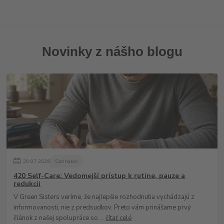
Novinky z nášho blogu
29
.
07
.
2026
Cannabis
420 Self-Care: Vedomejší prístup k rutine, pauze a
redukcii
V Green Sisters veríme, že najlepšie rozhodnutia vychádzajú z
informovanosti, nie z predsudkov. Preto vám prinášame prvý
článok z našej spolupráce so ...
čítať celé