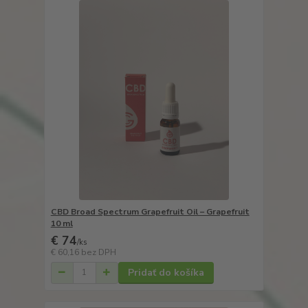
CBD Broad Spectrum Grapefruit Oil – Grapefruit
10 ml
€ 74
/
ks
€ 60,16
bez DPH
Pridať do košíka