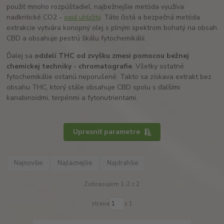
použiť mnoho rozpúšťadiel, najbežnejšie metóda využíva
nadkritické CO2 -
oxid uhličitý
. Táto čistá a bezpečná metóda
extrakcie vytvára konopný olej s plným spektrom bohatý na obsah
CBD a obsahuje pestrú škálu fytochemikálií.
Ďalej sa
oddelí THC od zvyšku zmesi pomocou bežnej
chemickej techniky - chromatografie
. Všetky ostatné
fytochemikálie ostanú neporušené. Takto sa získava extrakt bez
obsahu THC, ktorý stále obsahuje CBD spolu s ďalšími
kanabinoidmi, terpénmi a fytonutrientami.
Upresniť parametre
Najnovšie
Najlacnejšie
Najdrahšie
Zobrazujem 1-2 z 2
strana
z 1