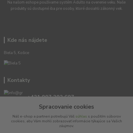
Na našom eshope používame systém Adulto na overenie veku. Naše
produkty sú dostupné iba pre osoby, ktoré dosiahli zákonný vek.
Kde nás nájdete
Biela 5, Košice
Kontakty
+421 907 302 607
(Po-Pia, 10 -18 hod.)
Spracovanie cookies
Náš e-shop a partneri potrebujú Váš
súhlas
s použitím súborov
info@greensisters.sk
cookies, aby Vám mohli zobrazovať informácie týkajúce sa Vašich
záujmov.