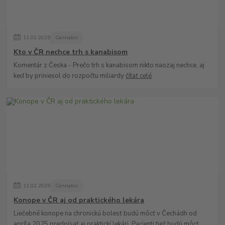
11
.
02
.
2025
Cannabis
Kto v ČR nechce trh s kanabisom
Komentár z Česka - Prečo trh s kanabisom nikto naozaj nechce, aj
keď by priniesol do rozpočtu miliardy
čítať celé
11
.
02
.
2025
Cannabis
Konope v ČR aj od praktického lekára
Liečebné konope na chronickú bolesť budú môcť v Čechádh od
apríla 2025 predpísať aj praktickí lekári. Pacienti tiež budú môcť