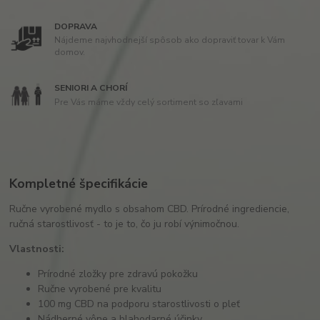
DOPRAVA
Nájdeme najvhodnejší spôsob ako dopraviť tovar k Vám
domov.
SENIORI A CHORÍ
Pre Vás máme vždy celý sortiment so zľavami
Kompletné špecifikácie
Ručne vyrobené mydlo s obsahom CBD. Prírodné ingrediencie,
ručná starostlivosť - to je to, čo ju robí výnimočnou.
Vlastnosti:
Prírodné zložky pre zdravú pokožku
Ručne vyrobené pre kvalitu
100 mg CBD na podporu starostlivosti o pleť
Nádherné vône a blahodarné účinky