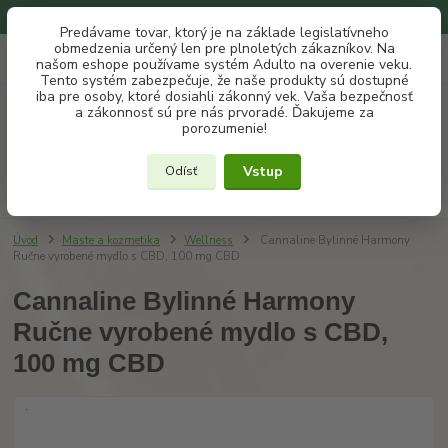
Na našom eshope používame systém ADULTO na overenie veku.
Predávame tovar, ktorý je na základe legislatívneho
obmedzenia určený len pre plnoletých zákazníkov. Na
0
ks
+421 907 302 607
EUR
našom eshope používame systém Adulto na overenie veku.
za
€ 0
(Po-Pia, 10 -18 hod.)
Tento systém zabezpečuje, že naše produkty sú dostupné
iba pre osoby, ktoré dosiahli zákonný vek. Vaša bezpečnosť
a zákonnosť sú pre nás prvoradé. Ďakujeme za
Menu
porozumenie!
Vstup
Odísť
Hľadať
Úvod
Maste a kozmetika
Wellness
Cannaline Bylinné Harmony
Ručne vyrobené mydlo s CBD, 100 mg CBD
Cannaline Bylinné Harmony
Ručne vyrobené mydlo s CBD,
100 mg CBD