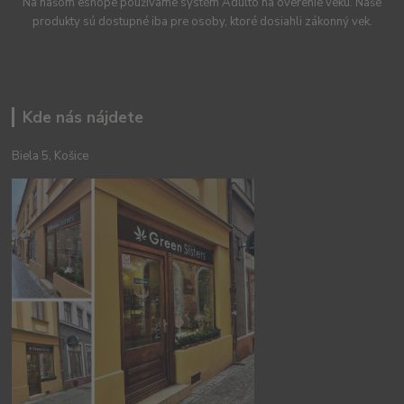
Na našom eshope používame systém Adulto na overenie veku. Naše
produkty sú dostupné iba pre osoby, ktoré dosiahli zákonný vek.
Kde nás nájdete
Biela 5, Košice