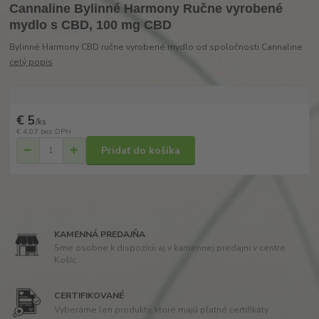
Cannaline Bylinné Harmony Ručne vyrobené
mydlo s CBD, 100 mg CBD
Bylinné Harmony CBD ručne vyrobené mydlo od spoločnosti Cannaline
celý popis
€ 5
/
ks
€ 4,07
bez DPH
Pridať do košíka
KAMENNÁ PREDAJŇA
Sme osobne k dispozícii aj v kamennej predajni v centre
Košíc.
CERTIFIKOVANÉ
Vyberáme len produkty, ktoré majú platné certifikáty.