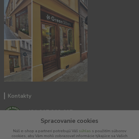
Kontakty
+421 907 302 607
(Po-Pia, 10 -18 hod.)
Spracovanie cookies
Náš e-shop a partneri potrebujú Váš
súhlas
s použitím súborov
info@greensisters.sk
cookies, aby Vám mohli zobrazovať informácie týkajúce sa Vašich