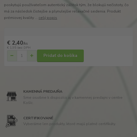
poskytujú používateľom autentický zážitok tým, že blokujú nečistoty, čo
má za následok čistejšie a plynulejšie relaxačné sedenia. Produkt
prémiovej kvality ...
celý popis
€ 2,40
/
ks
€ 1,95
bez DPH
Pridať do košíka
KAMENNÁ PREDAJŇA
Sme osobne k dispozícii aj v kamennej predajni v centre
Košíc.
CERTIFIKOVANÉ
Vyberáme len produkty, ktoré majú platné certifikáty.