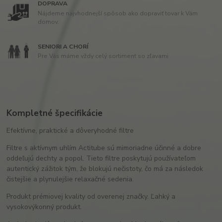
DOPRAVA
Nájdeme najvhodnejší spôsob ako dopraviť tovar k Vám
domov.
SENIORI A CHORÍ
Pre Vás máme vždy celý sortiment so zľavami
Kompletné špecifikácie
Efektívne, praktické a dôveryhodné filtre
Filtre s aktívnym uhlím Actitube sú mimoriadne účinné a dobre
oddeľujú dechty a popol. Tieto filtre poskytujú používateľom
autentický zážitok tým, že blokujú nečistoty, čo má za následok
čistejšie a plynulejšie relaxačné sedenia.
Produkt prémiovej kvality od overenej značky. Ľahký a
vysokovýkonný produkt.