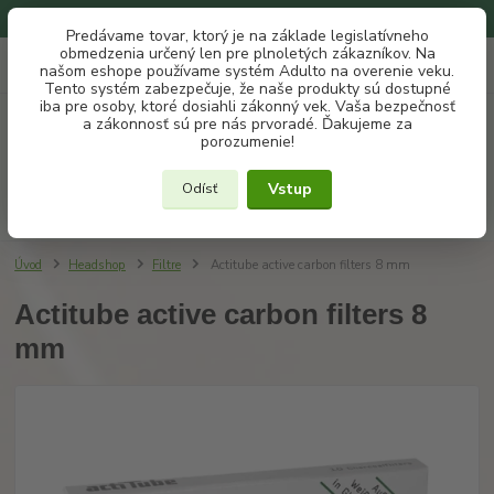
Na našom eshope používame systém ADULTO na overenie veku.
Predávame tovar, ktorý je na základe legislatívneho
obmedzenia určený len pre plnoletých zákazníkov. Na
0
ks
+421 907 302 607
EUR
našom eshope používame systém Adulto na overenie veku.
za
€ 0
(Po-Pia, 10 -18 hod.)
Tento systém zabezpečuje, že naše produkty sú dostupné
iba pre osoby, ktoré dosiahli zákonný vek. Vaša bezpečnosť
a zákonnosť sú pre nás prvoradé. Ďakujeme za
Menu
porozumenie!
Vstup
Odísť
Hľadať
Úvod
Headshop
Filtre
Actitube active carbon filters 8 mm
Actitube active carbon filters 8
mm