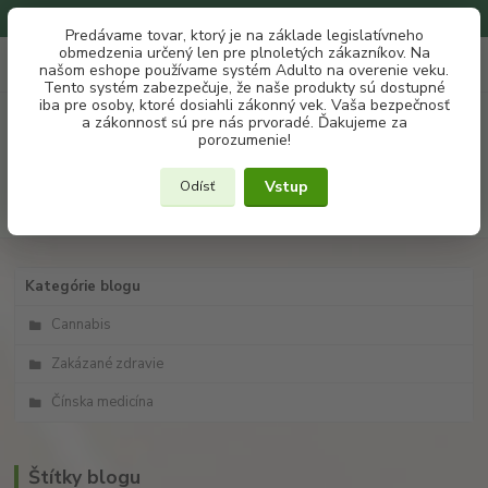
Na našom eshope používame systém ADULTO na overenie veku.
Predávame tovar, ktorý je na základe legislatívneho
obmedzenia určený len pre plnoletých zákazníkov. Na
0
ks
+421 907 302 607
EUR
našom eshope používame systém Adulto na overenie veku.
za
€ 0
(Po-Pia, 10 -18 hod.)
Tento systém zabezpečuje, že naše produkty sú dostupné
iba pre osoby, ktoré dosiahli zákonný vek. Vaša bezpečnosť
a zákonnosť sú pre nás prvoradé. Ďakujeme za
Menu
porozumenie!
Vstup
Odísť
Hľadať
Kategórie blogu
Cannabis
Zakázané zdravie
Čínska medicína
Štítky blogu