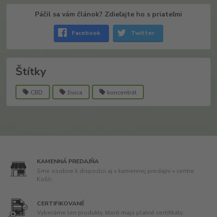
Páčil sa vám článok? Zdieľajte ho s priateľmi
Facebook
Twitter
Štítky
CBD
živica
koncentrát
KAMENNÁ PREDAJŇA
Sme osobne k dispozícii aj v kamennej predajni v centre
Košíc.
CERTIFIKOVANÉ
Vyberáme len produkty, ktoré majú platné certifikáty.