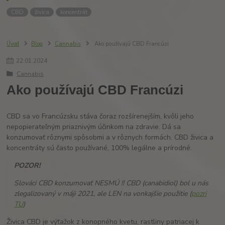
CBD
živica
koncentrát
Úvod
Blog
Cannabis
Ako používajú CBD Francúzi
22
.
01
.
2024
Cannabis
Ako používajú CBD Francúzi
CBD sa vo Francúzsku stáva čoraz rozšírenejším, kvôli jeho
nepopierateľným priaznivým účinkom na zdravie. Dá sa
konzumovať rôznymi spôsobmi a v rôznych formách. CBD živica a
koncentráty sú často používané, 100% legálne a prírodné.
POZOR!
Slováci CBD konzumovať NESMÚ !! CBD (canabidiol) bol u nás
zlegalizovaný v máji 2021, ale LEN na vonkajšie použitie (
pozri
TU
)
Živica CBD je výťažok z konopného kvetu, rastliny patriacej k