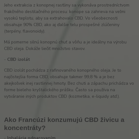
Jeho extrakcia z konopnej rastliny sa vykonáva prostredníctvom
frakčného destilačného procesu: konope sa zahrieva na veľmi
vysokú teplotu, aby sa extrahovalo CBD. Vo všeobecnosti
obsahuje 90% CBD, ako aj ďalšie telu prospešné zlúčeniny
(terpény, flavonoidy).
Má pomerne silnú konopnú chuť a vôňu a je ideálny na výrobu
CBD oleja. Dokáže liečiť množstvo stavov.
-
CBD izolát
CBD izolát pochádza z rafinovaného konopného oleja. Je to
najčistejšia forma CBD, obsahuje takmer 99,8 % a je bez
akejkoľvek inej rastlinnej hmoty. Bez chuti a zápachu prichádza vo
forme bieleho kryštalického prášku. Často sa používa na
vytváranie iných produktov CBD (kozmetika, e-liquidy atď.).
Ako Francúzi konzumujú CBD živicu a
koncentráty?
-
Inhalácia odparovaním