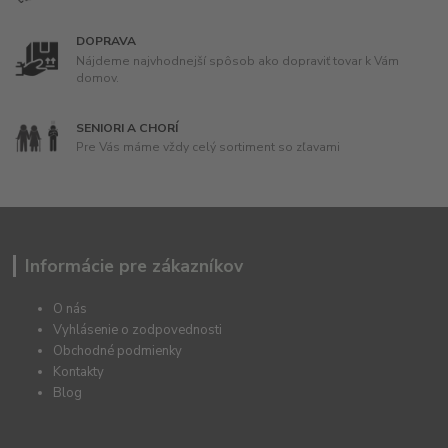
DOPRAVA
Nájdeme najvhodnejší spôsob ako dopraviť tovar k Vám
domov.
SENIORI A CHORÍ
Pre Vás máme vždy celý sortiment so zľavami
Informácie pre zákazníkov
O nás
Vyhlásenie o zodpovednosti
Obchodné podmienky
Kontakty
Blog