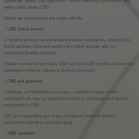
spektrum“ alebo „full spectrum“. Potom umožňujú poskytnúť telu
veľmi veľkú dávku CBD.
Každý typ koncentrátu má svoje výhody:
-
CBD živica (resin)
Z rastliny konope sa extrahuje metódou nazývanou „studený lis“,
ktorá spočíva v lisovaní rastliny pri nízkej teplote, aby sa
zachovala kvalita extraktu.
Vďaka vysokej koncentrácii CBD sa živica CBD používa hlavne na
upokojenie bolesti, zápalu a rôznych ochorení.
-
CBD peľ (pollen)
Extrahuje sa filtračným procesom z rastliny konope v sérii
niekoľkých sít, aby sa odstránili nečistoty. Obsahuje tiež vysokú
koncentráciu CBD.
CBD peľ sa používa pre svoju schopnosť znižovať úzkosť,
zlepšovať spánok a znižovať zápal.
-
CBD destilát