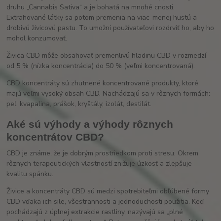
druhu „Cannabis Sativa“ a je bohatá na mnohé cnosti.
Extrahované látky sa potom premenia na viac-menej hustú a
drobivú živicovú pastu. To umožní používateľovi rozdrviť ho, aby ho
mohol konzumovať.
Živica CBD môže obsahovať premenlivú hladinu CBD v rozmedzí
od 5 % (nízka koncentrácia) do 50 % (veľmi koncentrovaná).
CBD koncentráty sú zhutnené koncentrované produkty, ktoré
majú veľmi vysoký obsah CBD. Nachádzajú sa v rôznych formách:
peľ, kvapalina, prášok, kryštály, izolát, destilát.
Aké sú výhody a výhody rôznych
koncentrátov CBD?
CBD je známe, že je dobrým prostriedkom proti stresu. Okrem
rôznych terapeutických vlastností znižuje úzkosť a zlepšuje
kvalitu spánku.
Živice a koncentráty CBD sú medzi spotrebiteľmi obľúbené formy
CBD vďaka ich sile, všestrannosti a jednoduchosti použitia. Keď
pochádzajú z úplnej extrakcie rastliny, nazývajú sa „plné