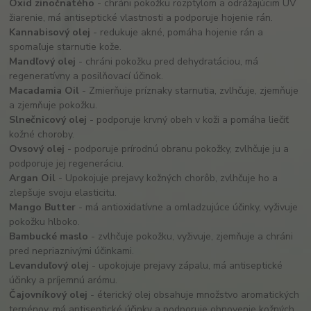
Oxid zinočnatého
- chráni pokožku rozptylom a odrážajúcim UV
žiarenie, má antiseptické vlastnosti a podporuje hojenie rán.
Kannabisový olej
- redukuje akné, pomáha hojenie rán a
spomaľuje starnutie kože.
Mandľový olej
- chráni pokožku pred dehydratáciou, má
regeneratívny a posilňovací účinok.
Macadamia Oil
- Zmierňuje príznaky starnutia, zvlhčuje, zjemňuje
a zjemňuje pokožku.
Slnečnicový olej
- podporuje krvný obeh v koži a pomáha liečiť
kožné choroby.
Ovsový olej
- podporuje prírodnú obranu pokožky, zvlhčuje ju a
podporuje jej regeneráciu.
Argan Oil
- Upokojuje prejavy kožných chorôb, zvlhčuje ho a
zlepšuje svoju elasticitu.
Mango Butter
- má antioxidatívne a omladzujúce účinky, vyživuje
pokožku hlboko.
Bambucké maslo
- zvlhčuje pokožku, vyživuje, zjemňuje a chráni
pred nepriaznivými účinkami.
Levanduľový olej
- upokojuje prejavy zápalu, má antiseptické
účinky a príjemnú arómu.
Čajovníkový olej
- éterický olej obsahuje množstvo aromatických
terpénov, má antiseptické účinky a podporuje obnovenie kožných