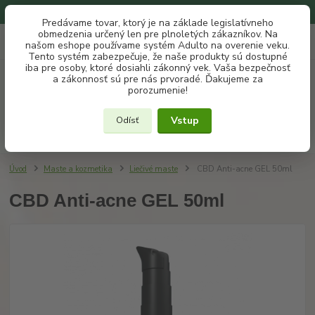
Na našom eshope používame systém ADULTO na overenie veku.
Predávame tovar, ktorý je na základe legislatívneho
obmedzenia určený len pre plnoletých zákazníkov. Na
0
ks
+421 907 302 607
EUR
našom eshope používame systém Adulto na overenie veku.
za
€ 0
(Po-Pia, 10 -18 hod.)
Tento systém zabezpečuje, že naše produkty sú dostupné
iba pre osoby, ktoré dosiahli zákonný vek. Vaša bezpečnosť
a zákonnosť sú pre nás prvoradé. Ďakujeme za
Menu
porozumenie!
Vstup
Odísť
Hľadať
Úvod
Maste a kozmetika
Liečivé maste
CBD Anti-acne GEL 50ml
CBD Anti-acne GEL 50ml