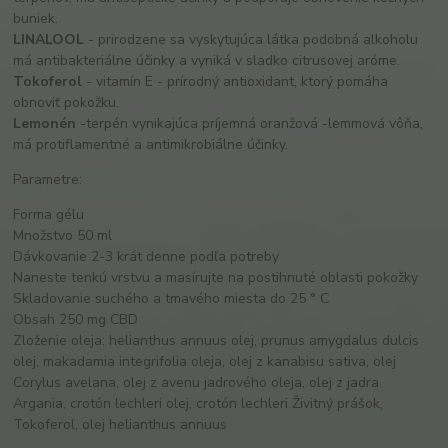
buniek.
LINALOOL
- prirodzene sa vyskytujúca látka podobná alkoholu
má antibakteriálne účinky a vyniká v sladko citrusovej aróme.
Tokoferol
- vitamín E - prírodný antioxidant, ktorý pomáha
obnoviť pokožku.
Lemonén
-terpén vynikajúca príjemná oranžová -lemmová vôňa,
má protiflamentné a antimikrobiálne účinky.
Parametre:
Forma gélu
Množstvo 50 ml
Dávkovanie 2-3 krát denne podľa potreby
Naneste tenkú vrstvu a masírujte na postihnuté oblasti pokožky
Skladovanie suchého a tmavého miesta do 25 ° C
Obsah 250 mg CBD
Zloženie oleja: helianthus annuus olej, prunus amygdalus dulcis
olej, makadamia integrifolia oleja, olej z kanabisu sativa, olej
Corylus avelana, olej z avenu jadrového oleja, olej z jadra
Argania, crotón lechleri ​​olej, crotón lechleri Živitný prášok,
Tokoferol, olej helianthus annuus