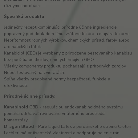
rôznymi chorobami.
Špecifiká produktu
Jedinečný recept kombinujúci prírodné účinné ingrediencie,
pripravený pod dohľadom tímu, vrátane lekára a majstra lekárne.
Neprítomnosť ropných výrobkov, chemických prísad, farbív alebo
aromatických látok.
Kanabidiol (CBD) je vyrobený z prirodzene pestovaného kanabisu
bez použitia pesticídov, umelých hnojív a GMO.
Všetky komponenty produktu pochádzajú z prírodných zdrojov.
Nebol testovaný na zvieratách.
Spĺňa všetky predpísané normy bezpečnosti, funkcie a
efektívnosti.
Prírodné účinné prísady:
Kanabinoid CBD
- reguláciou endokanabinoidného systému
pomáha udržiavať rovnováhu vnútorného prostredia -
homeostázy.
Dragon Blood
- Pure Liquid Latex z peruánskeho stromu Croton
Lechleri ​​má antiseptické vlastnosti a podporuje hojenie rán.