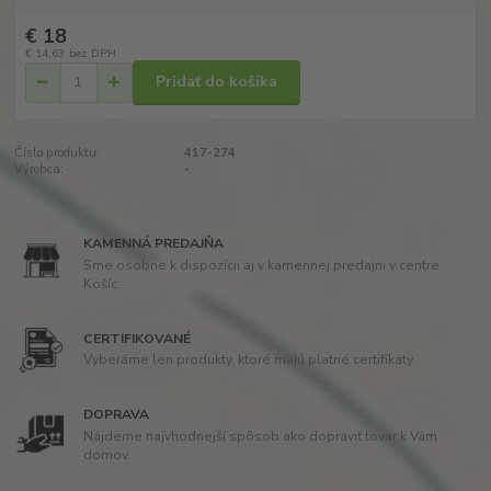
€ 18
€ 14,63
bez DPH
Pridať do košíka
Číslo produktu:
417-274
Výrobca:
-
KAMENNÁ PREDAJŇA
Sme osobne k dispozícii aj v kamennej predajni v centre
Košíc.
CERTIFIKOVANÉ
Vyberáme len produkty, ktoré majú platné certifikáty.
DOPRAVA
Nájdeme najvhodnejší spôsob ako dopraviť tovar k Vám
domov.