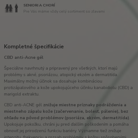
SENIORI A CHORÍ
Pre Vás máme vždy celý sortiment so zľavami
Kompletné špecifikácie
CBD anti-Acne gél
Špeciálne navrhnutý a pripravený pre všetkých, ktorí majú
problémy s akné, psoriázou, atopický ekzém a dermatitída.
Maximálny možný účinok sa dosahuje kombináciou
protizápalového a kože upokojujúceho účinku kanabidiolu (CBD) a
marigold extraktu.
CBD anti-ACNE gél
znižuje miestne príznaky podráždenia a
miestneho zápalu kože (začervenanie, bolesť, pálenie), bez
ohľadu na pôvod problémov (psoriáza, ekzém, dermatitída)
.
Upokojuje pokožku, chráni ju pred ďalším poškodením a pomáha
obnoviť jej prirodzenú funkciu bariéry. Významne tiež znižuje
intenzitu, frekvenciu a rozsah problémov s kožou spôsobenými