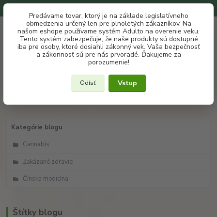
Na našom eshope používame systém ADULTO na overenie veku.
Predávame tovar, ktorý je na základe legislatívneho
obmedzenia určený len pre plnoletých zákazníkov. Na
0
ks
+421 907 302 607
EUR
našom eshope používame systém Adulto na overenie veku.
za
€ 0
(Po-Pia, 10 -18 hod.)
Tento systém zabezpečuje, že naše produkty sú dostupné
iba pre osoby, ktoré dosiahli zákonný vek. Vaša bezpečnosť
a zákonnosť sú pre nás prvoradé. Ďakujeme za
Menu
porozumenie!
Vstup
Odísť
Hľadať
Kategórie blogu
Cannabis
Zakázané zdravie
Čínska medicína
Štítky blogu