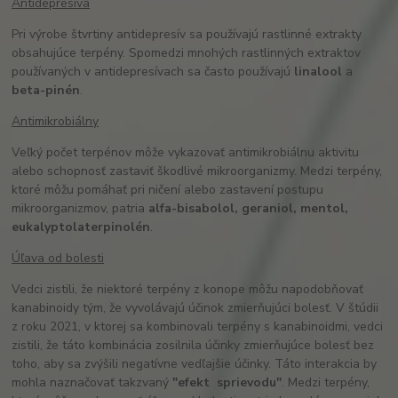
Antidepresíva
Pri výrobe štvrtiny antidepresív sa používajú rastlinné extrakty
obsahujúce terpény. Spomedzi mnohých rastlinných extraktov
používaných v antidepresívach sa často používajú
linalool
a
beta
-
pinén
.
Antimikrobiálny
Veľký počet terpénov môže vykazovať antimikrobiálnu aktivitu
alebo schopnosť zastaviť škodlivé mikroorganizmy. Medzi terpény,
ktoré môžu pomáhať pri ničení alebo zastavení postupu
mikroorganizmov, patria
alfa
-
bisabolol
,
geraniol
,
mentol
,
eukalyptol
a
terpinolén
.
Úľava od bolesti
Vedci zistili, že niektoré terpény z konope môžu napodobňovať
kanabinoidy tým, že vyvolávajú účinok zmierňujúci bolesť. V štúdii
z roku 2021, v ktorej sa kombinovali terpény s kanabinoidmi, vedci
zistili, že táto kombinácia zosilnila účinky zmierňujúce bolesť bez
toho, aby sa zvýšili negatívne vedľajšie účinky. Táto interakcia by
mohla naznačovať takzvaný
"
efekt
sprievodu
"
. Medzi terpény,