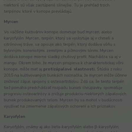
niektoré sú však zastúpené silnejšie. Tu je prehľad troch
terpénov, ktoré v konope prevládajú.
Myrcen
Vo väčšine kultivárov konope dominuje buď myrcen, alebo
karyofylén. Myrcen, terpén, ktorý sa vyskytuje aj v chmeli a
citrónovej tráve, sa opisuje ako terpén, ktorý dodáva vôňu s
bylinnými, korenistými, zemitými a pižmovými tónmi. Myrcen
dodáva konope mierne sladký chuťový profil. Nachádza sa aj v
mangu. Okrem toho, že myrcen prispieva k charakteristickej vôni
konope, môže mať aj
protizápalové
vlastnosti
.
Štúdia z roku
2015 na kultivovaných bunkách naznačila, že myrcen môže účinne
znižovať zápal spojený s osteoartritídou. Zdá sa, že tento terpén
tiež pomáha predchádzať rozpadu buniek chrupavky, spomaľuje
progresiu osteoartrózy a znižuje produkciu niektorých zápalových
buniek produkovaných telom. Myrcen by sa mohol v budúcnosti
využívať na zmiernenie zápalových ochorení a ich príznakov.
Karyofylen
Karyofylén, známy aj ako beta-karyofylén alebo β-karyofylén,