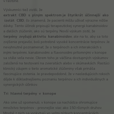
v rastline.
Výskumníci tiež zistili, že
extrakt
CBD
s
plným
spektrom
je
štyrikrát
účinnejší
ako
izolát
CBD
, čo znamená, že pacienti môžu užívať výrazne nižšie
dávky. Tento účinok pripisujú terapeutickej synergii kanabinoidov
a ďalších zlúčenín, ako sú terpény. Novší výskum zistil, že
terpény
zvyšujú
aktivitu
kanabinoidov
, ale na to, aby sa toto
zvýšenie prejavilo, boli potrebné vysoké koncentrácie terpénov. Je
nevyhnutné poznamenať, že o terpénoch a ich interakciách s
inými terpénmi, kanabinoidmi a flavonoidmi prítomnými v konope
sa stále veľa nevie. Okrem toho je väčšina dostupných výskumov
založená na testovaní na zvieratách alebo v skúmavkách. Rastúci
klinický záujem o tieto aromatické zlúčeniny však prináša
fascinujúce zistenia. Je pravdepodobné, že v nasledujúcich rokoch
dôjde k dôkladnejšiemu poznaniu terpénov a ich individuálnych a
synergických účinkov.
Tri
hlavné
terpény
v
konope
Ako sme už spomenuli, v konope sa nachádza ohromujúce
množstvo terpénov - presnejšie viac ako 150 rôznych druhov.
Mnohé z nich sa vyskytujú vo veľmi nízkych koncentráciách,