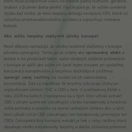
ktoré môžu podporovať úľavu od bolesti, patria humulén, geraniol,
linalool a β-pinén (beta-pinén). Fascinujúce je, že vyššie uvedená
štúdia tiež zistila, že tieto terpény aktivujú receptory CB1, ktoré sú
súčasťou endokanabinoidného systému a ovplyvňujú vnímanie
bolesti.
Ako
môžu
terpény
ovplyvniť
účinky
konope
?
Nové dôkazy naznačujú, že všetky rastlinné zlúčeniny v konope
pôsobia synergicky. Tento jav je známy ako
sprievodný
efekt
a
možno si ho predstaviť takto: súčet všetkých zlúčenín prítomných
v konope je väčší ako súčet ich častí. Inými slovami, pri spoločnej
konzumácii kanabinoidov a terpénov dochádza k zvláštnej
synergii
celej
rastliny
, na rozdiel od ich samostatnej
konzumácie. Zdá sa napríklad, že terpény zohrávajú úlohu pri
ovplyvňovaní účinkov THC a CBD v tele. V prehľadovej štúdii z
roku 2018 na ľuďoch z epilepsiou sa u tých, ktorí užívali extrakt
CBD s plným spektrom (obsahujúci všetky kanabinoidy a terpény),
znížili príznaky a vyskytlo sa menej vedľajších účinkov ako u tých,
ktorí užívali izolát CBD (obsahujúci len kanabinoidy, presnejšie len
CBD). Celospektrálny konopný extrakt je liek z celej rastliny, ktorý
obsahuje všetky kanabinoidy, terpény a ďalšie zlúčeniny prítomné