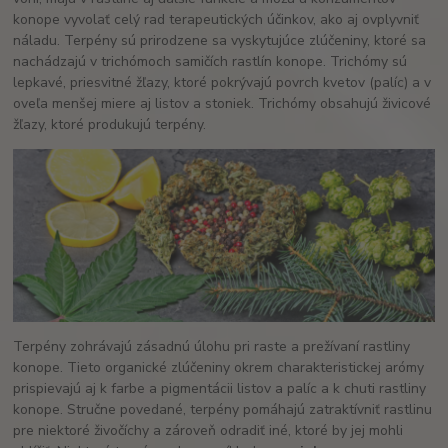
konope vyvolať celý rad terapeutických účinkov, ako aj ovplyvniť
náladu. Terpény sú prirodzene sa vyskytujúce zlúčeniny, ktoré sa
nachádzajú v trichómoch samičích rastlín konope. Trichómy sú
lepkavé, priesvitné žľazy, ktoré pokrývajú povrch kvetov (palíc) a v
oveľa menšej miere aj listov a stoniek. Trichómy obsahujú živicové
žľazy, ktoré produkujú terpény.
Terpény zohrávajú zásadnú úlohu pri raste a prežívaní rastliny
konope. Tieto organické zlúčeniny okrem charakteristickej arómy
prispievajú aj k farbe a pigmentácii listov a palíc a k chuti rastliny
konope. Stručne povedané, terpény pomáhajú zatraktívniť rastlinu
pre niektoré živočíchy a zároveň odradiť iné, ktoré by jej mohli