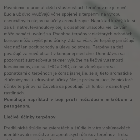
Povedomie o aromatických vlastnostiach terpénov nie je nové.
Ľudia už dlho využívajú vône spojené s terpénmi na výrobu
esenciálnych olejov na účely aromaterapie. Napríklad každý, kto si
za uši natrel levanduľový olej s obsahom linaloolu, vie, že vám
môže pomôcť uvoľniť sa. Podobne terpény v niektorých odrodách
konope môžu zvýšiť jeho účinky. Zdá sa však, že terpény prinášajú
viac než len pocit pohody a úľavu od stresu. Terpény sa tiež
považujú za novú oblasť v konopnej medicíne. Donedávna sa
pozornosť sústreďovala takmer výlučne na liečivé vlastnosti
kanabinoidov, ako sú THC a CBD, ale so zlepšujúcimi sa
poznatkami o terpénoch je čoraz jasnejšie, že aj tieto aromatické
zlúčeniny majú zdravotné účinky. Nie je prekvapujúce, že niektoré
účinky terpénov na človeka sa podobajú ich funkcii v samotných
rastlinách.
Pomáhajú
napríklad
v
boji
proti
nežiaducim
mikróbom
a
patogénom
.
Liečivé
účinky
terpénov
Predklinické štúdie na zvieratách a štúdie in vitro v skúmavkách
identifikovali množstvo terapeutických účinkov terpénov. Treba