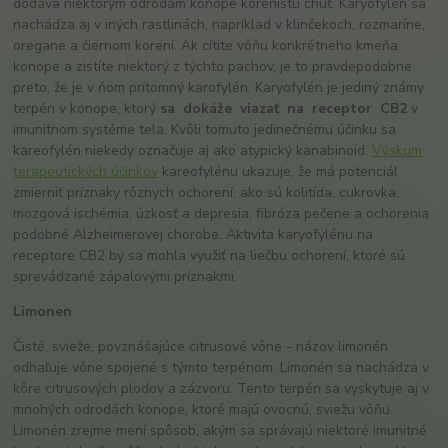
dodáva niektorým odrodám konope korenistú chuť. Karyofylén sa
nachádza aj v iných rastlinách, napríklad v klinčekoch, rozmaríne,
oregane a čiernom korení. Ak cítite vôňu konkrétneho kmeňa
konope a zistíte niektorý z týchto pachov, je to pravdepodobne
preto, že je v ňom prítomný karofylén. Karyofylén je jediný známy
terpén v konope, ktorý
sa
dokáže
viazať
na
receptor
CB
2
v
imunitnom systéme tela. Kvôli tomuto jedinečnému účinku sa
kareofylén niekedy označuje aj ako atypický kanabinoid.
Výskum
terapeutických účinkov
kareofylénu ukazuje, že má potenciál
zmierniť príznaky rôznych ochorení, ako sú kolitída, cukrovka,
mozgová ischémia, úzkosť a depresia, fibróza pečene a ochorenia
podobné Alzheimerovej chorobe. Aktivita karyofylénu na
receptore CB2 by sa mohla využiť na liečbu ochorení, ktoré sú
sprevádzané zápalovými príznakmi.
Limonen
Čisté, svieže, povznášajúce citrusové vône - názov limonén
odhaľuje vône spojené s týmto terpénom. Limonén sa nachádza v
kôre citrusových plodov a zázvoru. Tento terpén sa vyskytuje aj v
mnohých odrodách konope, ktoré majú ovocnú, sviežu vôňu.
Limonén zrejme mení spôsob, akým sa správajú niektoré imunitné