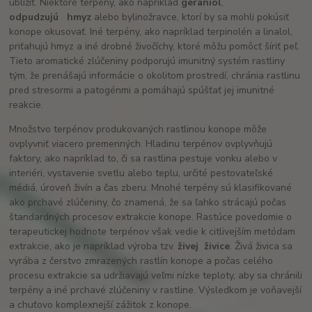
ublížiť. Niektoré terpény, ako napríklad
geraniol
,
odpudzujú
hmyz
alebo bylinožravce, ktorí by sa mohli pokúsiť
konope okusovať. Iné terpény, ako napríklad terpinolén a linalol,
priťahujú hmyz a iné drobné živočíchy, ktoré môžu pomôcť šíriť peľ.
Tieto aromatické zlúčeniny podporujú imunitný systém rastliny
tým, že prenášajú informácie o okolitom prostredí, chránia rastlinu
pred stresormi a patogénmi a pomáhajú spúšťať jej imunitné
reakcie.
Množstvo terpénov produkovaných rastlinou konope môže
ovplyvniť viacero premenných. Hladinu terpénov ovplyvňujú
faktory, ako napríklad to, či sa rastlina pestuje vonku alebo v
interiéri, vystavenie svetlu alebo teplu, určité pestovateľské
médiá, úroveň živín a čas zberu. Mnohé terpény sú klasifikované
ako prchavé zlúčeniny, čo znamená, že sa ľahko strácajú počas
štandardných procesov extrakcie konope. Rastúce povedomie o
terapeutickej hodnote terpénov však vedie k citlivejším metódam
extrakcie, ako je napríklad výroba tzv.
živej
živice
. Živá živica sa
vyrába z čerstvo zmrazených rastlín konope a počas celého
procesu extrakcie sa udržiavajú veľmi nízke teploty, aby sa chránili
terpény a iné prchavé zlúčeniny v rastline. Výsledkom je voňavejší
a chuťovo komplexnejší zážitok z konope.