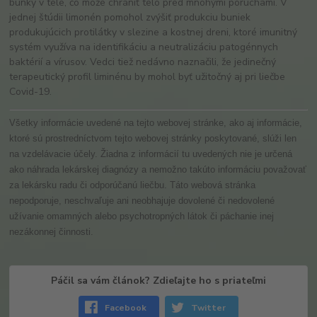
bunky v tele, čo môže chrániť telo pred mnohými poruchami. V
jednej štúdii limonén pomohol zvýšiť produkciu buniek
produkujúcich protilátky v slezine a kostnej dreni, ktoré imunitný
systém využíva na identifikáciu a neutralizáciu patogénnych
baktérií a vírusov. Vedci tiež nedávno naznačili, že jedinečný
terapeutický profil liminénu by mohol byť užitočný aj pri liečbe
Covid-19.
Všetky informácie uvedené na tejto webovej stránke, ako aj informácie,
ktoré sú prostredníctvom tejto webovej stránky poskytované, slúži len
na vzdelávacie účely. Žiadna z informácií tu uvedených nie je určená
ako náhrada lekárskej diagnózy a nemožno takúto informáciu považovať
za lekársku radu či odporúčanú liečbu. Táto webová stránka
nepodporuje, neschvaľuje ani neobhajuje dovolené či nedovolené
užívanie omamných alebo psychotropných látok či páchanie inej
nezákonnej činnosti.
Páčil sa vám článok? Zdieľajte ho s priateľmi
Facebook
Twitter