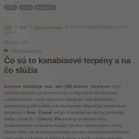
CBD
živica
koncentrát
Úvod
Blog
Zakázané zdravie
Čo sú to kanabisové terpény a na čo
slúžia
10
.
02
.
2023
Zakázané zdravie
Čo sú to kanabisové terpény a na
čo slúžia
Konope
obsahuje
viac
ako
150
druhov
terpénov
. Hoci
väčšina terpénov je prítomná len v stopových množstvách,
najdôležitejšie z nich spoločne vytvárajú charakteristický
aromatický profil každej odrody konope. Napríklad kombinácia
terpénov v
Sour
Diesel
určuje charakter jej arómy podobnej
nafte, zatiaľ čo v
Cherry
Pie
evokuje príjemnú vôňu
sladkokyslého višňového koláča čerstvo vytiahnutého z rúry.
Okrem toho, že terpény poskytujú konope jedinečnú kombináciu
vôní, majú v rastline aj ďalšie funkcie a môžu u konzumentov