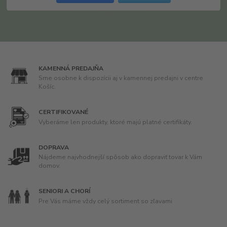
KAMENNÁ PREDAJŇA
Sme osobne k dispozícii aj v kamennej predajni v centre
Košíc.
CERTIFIKOVANÉ
Vyberáme len produkty, ktoré majú platné certifikáty.
DOPRAVA
Nájdeme najvhodnejší spôsob ako dopraviť tovar k Vám
domov.
SENIORI A CHORÍ
Pre Vás máme vždy celý sortiment so zľavami