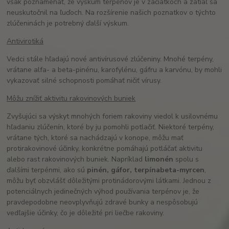
však poznamenať, že výskum terpénov je v začiatkoch a zatiaľ sa
neuskutočnil na ľuďoch. Na rozšírenie našich poznatkov o týchto
zlúčeninách je potrebný ďalší výskum.
Antivirotiká
Vedci stále hľadajú nové antivírusové zlúčeniny. Mnohé terpény,
vrátane alfa- a beta-pinénu, karofylénu, gáfru a karvónu, by mohli
vykazovať silné schopnosti pomáhať ničiť vírusy.
Môžu znížiť aktivitu rakovinových buniek
Zvyšujúci sa výskyt mnohých foriem rakoviny viedol k usilovnému
hľadaniu zlúčenín, ktoré by ju pomohli potlačiť. Niektoré terpény,
vrátane tých, ktoré sa nachádzajú v konope, môžu mať
protirakovinové účinky, konkrétne pomáhajú potláčať aktivitu
alebo rast rakovinových buniek. Napríklad
limonén
spolu s
ďalšími terpénmi, ako sú
pinén
,
gáfor
,
terpín
a
beta
-
myrcen
,
môžu byť obzvlášť dôležitými protinádorovými látkami. Jednou z
potenciálnych jedinečných výhod používania terpénov je, že
pravdepodobne neovplyvňujú zdravé bunky a nespôsobujú
vedľajšie účinky, čo je dôležité pri liečbe rakoviny.