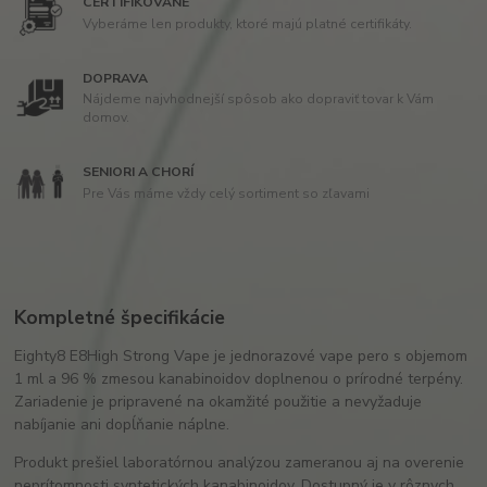
CERTIFIKOVANÉ
Vyberáme len produkty, ktoré majú platné certifikáty.
DOPRAVA
Nájdeme najvhodnejší spôsob ako dopraviť tovar k Vám
domov.
SENIORI A CHORÍ
Pre Vás máme vždy celý sortiment so zľavami
Kompletné špecifikácie
Eighty8 E8High Strong Vape je jednorazové vape pero s objemom
1 ml a 96 % zmesou kanabinoidov doplnenou o prírodné terpény.
Zariadenie je pripravené na okamžité použitie a nevyžaduje
nabíjanie ani dopĺňanie náplne.
Produkt prešiel laboratórnou analýzou zameranou aj na overenie
neprítomnosti syntetických kanabinoidov. Dostupný je v rôznych