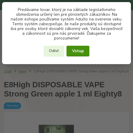
Na našom eshope používame systém ADULTO na overenie veku.
Predávame tovar, ktorý je na základe legislatívneho
obmedzenia určený len pre plnoletých zákazníkov. Na
0
ks
+421 907 302 607
EUR
našom eshope používame systém Adulto na overenie veku.
za
€ 0
(Po-Pia, 10 -18 hod.)
Tento systém zabezpečuje, že naše produkty sú dostupné
iba pre osoby, ktoré dosiahli zákonný vek. Vaša bezpečnosť
a zákonnosť sú pre nás prvoradé. Ďakujeme za
Menu
porozumenie!
Vstup
Odísť
Hľadať
Úvod
Vapo
E8High DISPOSABLE VAPE Strong Green apple 1 ml Eighty8
E8High DISPOSABLE VAPE
Strong Green apple 1 ml Eighty8
Novinka