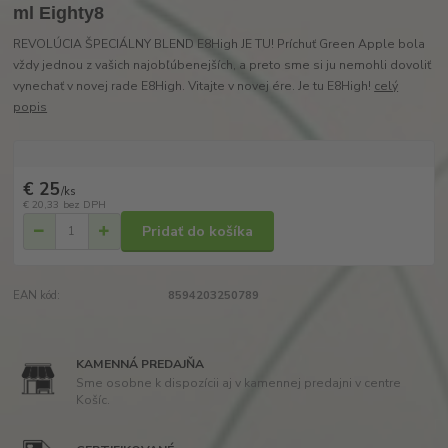
ml Eighty8
REVOLÚCIA ŠPECIÁLNY BLEND E8High JE TU! Príchuť Green Apple bola
vždy jednou z vašich najobľúbenejších, a preto sme si ju nemohli dovoliť
vynechať v novej rade E8High. Vitajte v novej ére. Je tu E8High!
celý
popis
€ 25
/
ks
€ 20,33
bez DPH
Pridať do košíka
EAN kód:
8594203250789
KAMENNÁ PREDAJŇA
Sme osobne k dispozícii aj v kamennej predajni v centre
Košíc.