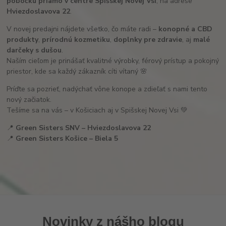
pobočku priamo v centre Spišskej Novej Vsi
, na adrese
Hviezdoslavova 22
.
V novej predajni nájdete všetko, čo máte radi –
konopné a CBD
produkty
,
prírodnú kozmetiku
,
doplnky pre zdravie
, aj
malé
darčeky s dušou
.
Naším cieľom je prinášať kvalitné výrobky, férový prístup a pokojný
priestor, kde sa každý zákazník cíti vítaný 🌸
Príďte sa pozrieť, nadýchať vône konope a zdieľať s nami tento
nový začiatok.
Tešíme sa na vás – v Košiciach aj v Spišskej Novej Vsi 💚
📍
Green Sisters SNV – Hviezdoslavova 22
📍
Green Sisters Košice – Biela 5
Novinky z nášho blogu