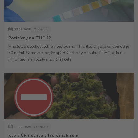
07
.
03
.
2025
Cannabis
Pozitívny na THC ??
Množstvo detekovateľné v testoch na THC (tetrahydrokanabinol) je
50 ng/ml. Samozrejme, že aj CBD odrody obsahujú THC, aj ked v
minoritnom množstve. Z...
čítať celé
11
.
02
.
2025
Cannabis
Kto v ČR nechce trh s kanabisom