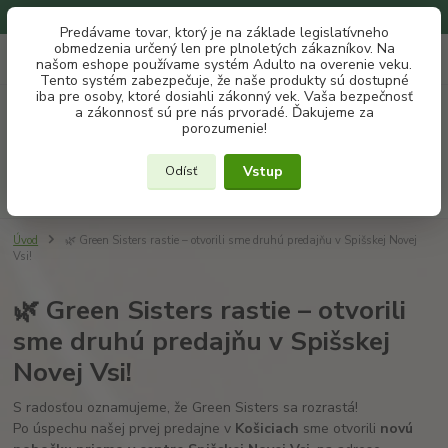
Na našom eshope používame systém ADULTO na overenie veku.
Predávame tovar, ktorý je na základe legislatívneho
obmedzenia určený len pre plnoletých zákazníkov. Na
0
ks
+421 907 302 607
EUR
našom eshope používame systém Adulto na overenie veku.
za
€ 0
(Po-Pia, 10 -18 hod.)
Tento systém zabezpečuje, že naše produkty sú dostupné
iba pre osoby, ktoré dosiahli zákonný vek. Vaša bezpečnosť
a zákonnosť sú pre nás prvoradé. Ďakujeme za
Menu
porozumenie!
Vstup
Odísť
Hľadať
Úvod
🌿 Green Sisters rastie – otvorili sme druhú predajňu v Spišskej Novej
Vsi!
🌿 Green Sisters rastie – otvorili
sme druhú predajňu v Spišskej
Novej Vsi!
S radosťou oznamujeme, že Green Sisters sa rozrastá!
Po úspechu našej prvej predajne v
Košiciach
sme otvorili
novú