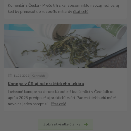
Komentár z Česka - Prečo trh s kanabisom nikto naozaj nechce, aj
keď by priniesol do rozpočtu miliardy
čítať celé
11
.
02
.
2025
Cannabis
Konope v ČR aj od praktického lekára
Liečebné konope na chronickú bolesť budú môcť v Čechádh od
apríla 2025 predpísať aj praktickí lekári. Pacienti tiež budú môcť
novo na jeden recept zí...
čítať celé
Zobraziť všetky články