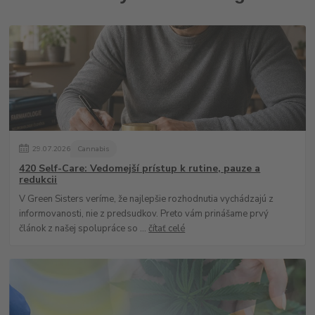
29
.
07
.
2026
Cannabis
420 Self-Care: Vedomejší prístup k rutine, pauze a
redukcii
V Green Sisters veríme, že najlepšie rozhodnutia vychádzajú z
informovanosti, nie z predsudkov. Preto vám prinášame prvý
článok z našej spolupráce so ...
čítať celé