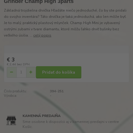
Grinder Champ High 3parts
Základná trojdielna drvička Hľadáte niečo jednoduché, čo by ste pridali
do svojho inventára? Táto drvička je taká jednoduchá, ako len môže byť.
Je to malý, praktický plastový mlynček. Champ High Mini je vybavený
ostrými zubami v tvare diamantu, ktoré môžu ľahko drviť bylinky bez
veľkého úsilia. ...
celý popis
€ 3
€ 2,44
bez DPH
Pridať do košíka
Číslo produktu:
394-251
Výrobca:
-
KAMENNÁ PREDAJŇA
Sme osobne k dispozícii aj v kamennej predajni v centre
Košíc.