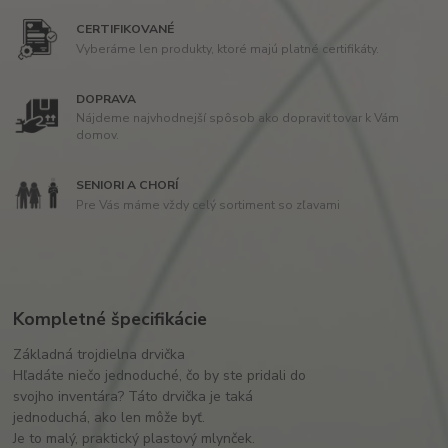
CERTIFIKOVANÉ
Vyberáme len produkty, ktoré majú platné certifikáty.
DOPRAVA
Nájdeme najvhodnejší spôsob ako dopraviť tovar k Vám
domov.
SENIORI A CHORÍ
Pre Vás máme vždy celý sortiment so zľavami
Kompletné špecifikácie
Základná trojdielna drvička
Hľadáte niečo jednoduché, čo by ste pridali do
svojho inventára? Táto drvička je taká
jednoduchá, ako len môže byť.
Je to malý, praktický plastový mlynček.