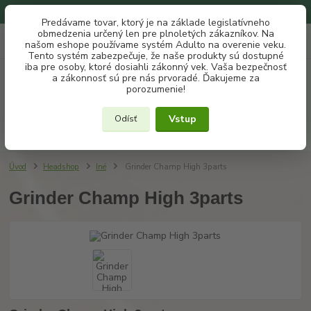
Na našom eshope používame systém ADULTO na overenie veku.
Predávame tovar, ktorý je na základe legislatívneho
obmedzenia určený len pre plnoletých zákazníkov. Na
0
ks
+421 907 302 607
EUR
našom eshope používame systém Adulto na overenie veku.
za
€ 0
(Po-Pia, 10 -18 hod.)
Tento systém zabezpečuje, že naše produkty sú dostupné
iba pre osoby, ktoré dosiahli zákonný vek. Vaša bezpečnosť
a zákonnosť sú pre nás prvoradé. Ďakujeme za
Menu
porozumenie!
Vstup
Odísť
Hľadať
Úvod
Headshop
Iné
Grinder Champ High 3parts
Grinder Champ High 3parts