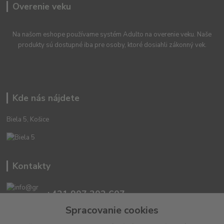
Overenie veku
Na našom eshope používame systém Adulto na overenie veku. Naše
produkty sú dostupné iba pre osoby, ktoré dosiahli zákonný vek.
Kde nás nájdete
Biela 5, Košice
Kontakty
+421 907 302 607
(Po-Pia, 10 -18 hod.)
Spracovanie cookies