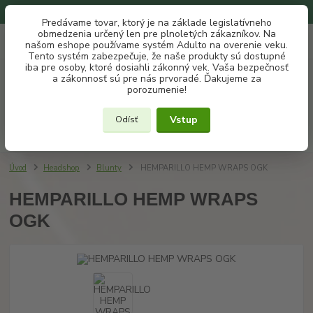
Na našom eshope používame systém ADULTO na overenie veku.
Predávame tovar, ktorý je na základe legislatívneho
obmedzenia určený len pre plnoletých zákazníkov. Na
0
ks
+421 907 302 607
EUR
našom eshope používame systém Adulto na overenie veku.
za
€ 0
(Po-Pia, 10 -18 hod.)
Tento systém zabezpečuje, že naše produkty sú dostupné
iba pre osoby, ktoré dosiahli zákonný vek. Vaša bezpečnosť
a zákonnosť sú pre nás prvoradé. Ďakujeme za
Menu
porozumenie!
Vstup
Odísť
Hľadať
Úvod
Headshop
Blunty
HEMPARILLO HEMP WRAPS OGK
HEMPARILLO HEMP WRAPS
OGK