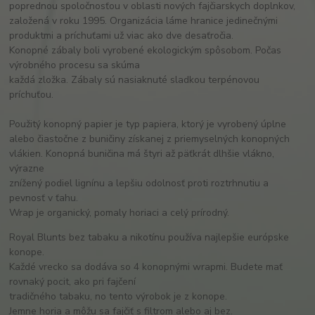
poprednou spoločnosťou v oblasti nových fajčiarskych doplnkov,
založená v roku 1995. Organizácia láme hranice jedinečnými
produktmi a príchuťami už viac ako dve desaťročia.
Konopné zábaly boli vyrobené ekologickým spôsobom. Počas
výrobného procesu sa skúma
každá zložka. Zábaly sú nasiaknuté sladkou terpénovou
príchuťou.
Použitý konopný papier je typ papiera, ktorý je vyrobený úplne
alebo čiastočne z buničiny získanej z priemyselných konopných
vlákien. Konopná buničina má štyri až päťkrát dlhšie vlákno,
výrazne
znížený podiel lignínu a lepšiu odolnosť proti roztrhnutiu a
pevnosť v ťahu.
Wrap je organický, pomaly horiaci a celý prírodný.
Royal Blunts bez tabaku a nikotínu používa najlepšie európske
konope.
Každé vrecko sa dodáva so 4 konopnými wrapmi. Budete mať
rovnaký pocit, ako pri fajčení
tradičného tabaku, no tento výrobok je z konope.
Jemne horia a môžu sa fajčiť s filtrom alebo aj bez.