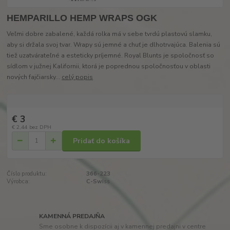
HEMPARILLO HEMP WRAPS OGK
Veľmi dobre zabalené, každá rolka má v sebe tvrdú plastovú slamku,
aby si držala svoj tvar. Wrapy sú jemné a chuť je dlhotrvajúca. Balenia sú
tiež uzatvárateľné a esteticky príjemné. Royal Blunts je spoločnosť so
sídlom v južnej Kalifornii, ktorá je poprednou spoločnosťou v oblasti
nových fajčiarsky...
celý popis
€ 3
€ 2,44
bez DPH
Pridať do košíka
Číslo produktu:
366-223
Výrobca:
C-Swiss
KAMENNÁ PREDAJŇA
Sme osobne k dispozícii aj v kamennej predajni v centre