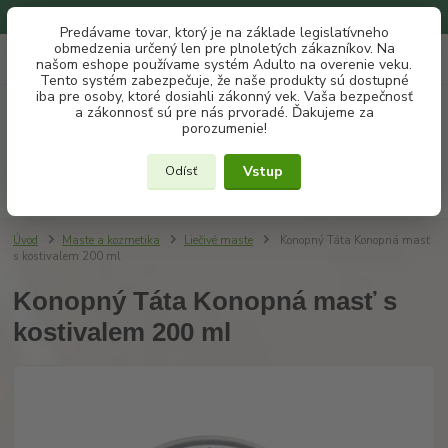
Na našom eshope používame systém ADULTO na overenie veku.
Predávame tovar, ktorý je na základe legislatívneho
obmedzenia určený len pre plnoletých zákazníkov. Na
0
ks
+421 907 302 607
EUR
našom eshope používame systém Adulto na overenie veku.
za
€ 0
(Po-Pia, 10 -18 hod.)
Tento systém zabezpečuje, že naše produkty sú dostupné
iba pre osoby, ktoré dosiahli zákonný vek. Vaša bezpečnosť
a zákonnosť sú pre nás prvoradé. Ďakujeme za
Menu
porozumenie!
Vstup
Odísť
Hľadať
Úvod
Maste a kozmetika
Liečivé maste
Konopný Táta Konopná masť
s kostivalem 200 ml
Konopný Táta Konopná masť s
kostivalem 200 ml