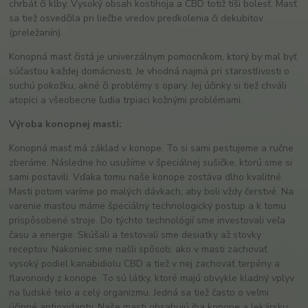
chrbát či kĺby. Vysoký obsah kostihoja a CBD totiž tíši bolesť. Masť
sa tiež osvedčila pri liečbe vredov predkolenia či dekubitov
(preležanín).
Konopná masť čistá je univerzálnym pomocníkom, ktorý by mal byť
súčasťou každej domácnosti. Je vhodná najmä pri starostlivosti o
suchú pokožku, akné či problémy s opary. Jej účinky si tiež chváli
atopici a všeobecne ľudia trpiaci kožnými problémami.
Výroba konopnej masti:
Konopná masť má základ v konope. To si sami pestujeme a ručne
zberáme. Následne ho usušíme v špeciálnej sušičke, ktorú sme si
sami postavili. Vďaka tomu naše konope zostáva dlho kvalitné.
Masti potom varíme po malých dávkach, aby boli vždy čerstvé. Na
varenie masťou máme špeciálny technologický postup a k tomu
prispôsobené stroje. Do týchto technológií sme investovali veľa
času a energie. Skúšali a testovali sme desiatky až stovky
receptov. Nakoniec sme našli spôsob, ako v masti zachovať
vysoký podiel kanabidiolu CBD a tiež v nej zachovať terpény a
flavonoidy z konope. To sú látky, ktoré majú obvykle kladný vplyv
na ľudské telo a celý organizmu. Jedná sa tiež často o veľmi
účinné antioxidanty. Naše masti obsahujú iba konope a lekársku