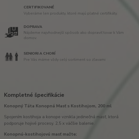
CERTIFIKOVANÉ
Vyberáme len produkty, ktoré majú platné certifikáty.
DOPRAVA
Nájdeme najvhodnejší spôsob ako dopraviť tovar k Vám
domov.
SENIORI A CHORÍ
Pre Vás máme vždy celý sortiment so zľavami
Kompletné špecifikácie
Konopný Táta Konopná Masť s Kostihojom, 200 ml
Spojením kostihoja a konope vznikla jedinečná masť, ktorá
podporuje hojivé procesy. 2,5 x väčšie balenie.
Konopnú-kostihojovú masť mažte: