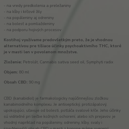
- na vredy predkolenia a preležaniny
- na kĺby i kŕčové žily
- na popáleniny aj odreniny
- na bolesť a pomliaždeniny
- na podporu hojivých procesov
Kostihoj využívame predovšetkým preto, že je vhodnou
alternatívou pre tíšiace účinky psychoaktivního THC, ktoré
je v masti len v povolenom množstve.
Zloženie:
Petrolát, Cannabis sativa seed oil, Symphyti radix
Objem:
80 ml
Obsah CBD:
90 mg
CBD (kanabidiol) je farmakologicky najúčinnejšou zložkou
kanabinoidného komplexu. Je antiseptický, protizápalový,
upokojujúci, uľavuje od bolesti, potláča svalové kŕče. Jeho účinky
sú viditeľné pri liečbe kožných ochorení, alebo ich prejavov. je
vhodný napríklad na popáleniny, odreniny, kĺby, svaly i
jizvy.Nejvyšší obsah CBD v masti z konope máme overený