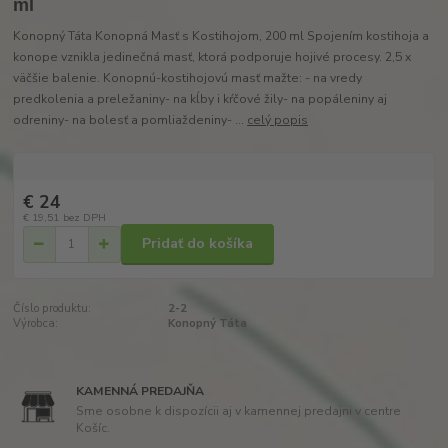
ml
Konopný Táta Konopná Masť s Kostihojom, 200 ml Spojením kostihoja a
konope vznikla jedinečná masť, ktorá podporuje hojivé procesy. 2,5 x
väčšie balenie. Konopnú-kostihojovú masť mažte: - na vredy
predkolenia a preležaniny- na kĺby i kŕčové žily- na popáleniny aj
odreniny- na bolesť a pomliaždeniny- ...
celý popis
€ 24
€ 19,51
bez DPH
Pridať do košíka
Číslo produktu:
2-2
Výrobca:
Konopný Táta
KAMENNÁ PREDAJŇA
Sme osobne k dispozícii aj v kamennej predajni v centre
Košíc.