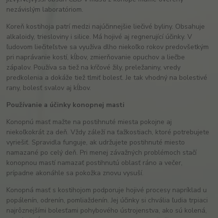
nezávislým laboratóriom.
Koreň kostihoja patrí medzi najúčinnejšie liečivé byliny. Obsahuje
alkaloidy, triesloviny i silice. Má hojivé aj regnerující účinky. V
ľudovom liečiteľstve sa využíva dlho niekoľko rokov predovšetkým
pri naprávanie kostí, kĺbov, zmierňovanie opuchov a liečbe
zápalov. Používa sa tiež na kŕčové žily, preležaniny, vredy
predkolenia a dokáže tiež tlmiť bolesť. Je tak vhodný na bolestivé
rany, bolesť svalov aj kĺbov.
Používanie a účinky konopnej masti
Konopnú masť mažte na postihnuté miesta pokojne aj
niekoľkokrát za deň. Vždy záleží na ťažkostiach, ktoré potrebujete
vyriešiť. Spravidla funguje, ak udržujete postihnuté miesto
namazané po celý deň. Pri menej závažných problémoch stačí
konopnou mastí namazať postihnutú oblasť ráno a večer,
prípadne akonáhle sa pokožka znovu vysuší.
Konopná masť s kostihojom podporuje hojivé procesy napríklad u
popálenín, odrenín, pomliaždenín. Jej účinky si chvália ľudia trpiaci
najrôznejšími bolesťami pohybového ústrojenstva, ako sú kolená,