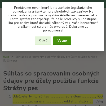
Na našom eshope používame systém ADULTO na overenie veku.
Predávame tovar, ktorý je na základe legislatívneho
obmedzenia určený len pre plnoletých zákazníkov. Na
0
ks
+421 907 302 607
EUR
našom eshope používame systém Adulto na overenie veku.
za
€ 0
(Po-Pia, 10 -18 hod.)
Tento systém zabezpečuje, že naše produkty sú dostupné
iba pre osoby, ktoré dosiahli zákonný vek. Vaša bezpečnosť
a zákonnosť sú pre nás prvoradé. Ďakujeme za
Menu
porozumenie!
Vstup
Odísť
Hľadať
Úvod
Súhlas so spracovaním osobných údajov pre účely použitia funkcie
Strážny pes
Súhlas so spracovaním osobných
údajov pre účely použitia funkcie
Strážny pes
Udeľujete týmto súhlas ……………..., so sídlom ………………, IČO
………………., zapísaná v ………………… , oddiel …, vložka …..
(ďalej