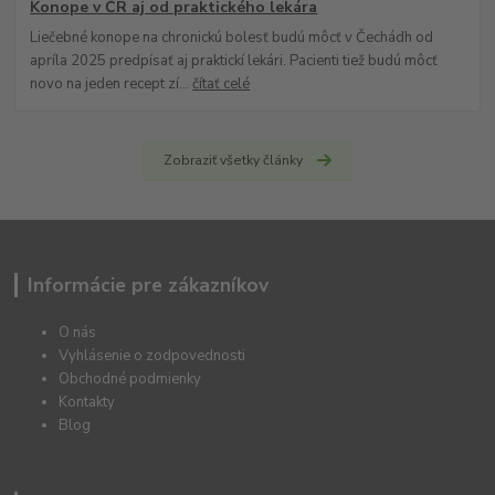
Konope v ČR aj od praktického lekára
Liečebné konope na chronickú bolesť budú môcť v Čechádh od
apríla 2025 predpísať aj praktickí lekári. Pacienti tiež budú môcť
novo na jeden recept zí...
čítať celé
Zobraziť všetky články
Informácie pre zákazníkov
O nás
Vyhlásenie o zodpovednosti
Obchodné podmienky
Kontakty
Blog