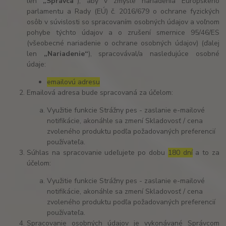
len
„Správca“
), aby v zmysle nariadenia Európskeho
parlamentu a Rady (EÚ) č. 2016/679 o ochrane fyzických
osôb v súvislosti so spracovaním osobných údajov a voľnom
pohybe týchto údajov a o zrušení smernice 95/46/ES
(všeobecné nariadenie o ochrane osobných údajov) (ďalej
len
„Nariadenie“
), spracovával/a nasledujúce osobné
údaje:
emailovú adresu
Emailová adresa bude spracovaná za účelom:
Využitie funkcie Strážny pes - zaslanie e-mailové
notifikácie, akonáhle sa zmení Skladovosť / cena
zvoleného produktu podľa požadovaných preferencií
používateľa.
Súhlas na spracovanie udeľujete po dobu
180 dní
a to za
účelom:
Využitie funkcie Strážny pes - zaslanie e-mailové
notifikácie, akonáhle sa zmení Skladovosť / cena
zvoleného produktu podľa požadovaných preferencií
používateľa.
Spracovanie osobných údajov je vykonávané Správcom