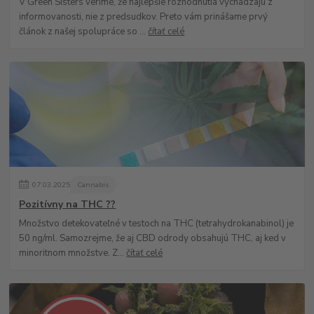
V Green Sisters veríme, že najlepšie rozhodnutia vychádzajú z
informovanosti, nie z predsudkov. Preto vám prinášame prvý
článok z našej spolupráce so ...
čítať celé
07
.
03
.
2025
Cannabis
Pozitívny na THC ??
Množstvo detekovateľné v testoch na THC (tetrahydrokanabinol) je
50 ng/ml. Samozrejme, že aj CBD odrody obsahujú THC, aj ked v
minoritnom množstve. Z...
čítať celé