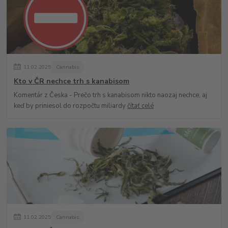
11
.
02
.
2025
Cannabis
Kto v ČR nechce trh s kanabisom
Komentár z Česka - Prečo trh s kanabisom nikto naozaj nechce, aj
keď by priniesol do rozpočtu miliardy
čítať celé
11
.
02
.
2025
Cannabis