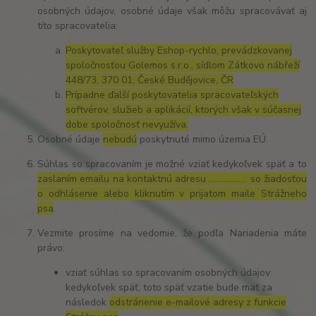
osobných údajov, osobné údaje však môžu spracovávať aj
títo spracovatelia:
Poskytovateľ služby Eshop-rychlo, prevádzkovanej
spoločnosťou Golemos s.r.o., sídlom Zátkovo nábřeží
448/73, 370 01, České Budějovice, ČR
Prípadne ďalší poskytovatelia spracovateľských
softvérov, služieb a aplikácií, ktorých však v súčasnej
dobe spoločnosť nevyužíva.
Osobné údaje
nebudú
poskytnuté mimo územia EÚ.
Súhlas so spracovaním je možné vziať kedykoľvek späť a to
zaslaním emailu na kontaktnú adresu ..……………. so žiadosťou
o odhlásenie alebo kliknutím v prijatom maile Strážneho
psa
.
Vezmite prosíme na vedomie, že podľa Nariadenia máte
právo:
vziať súhlas so spracovaním osobných údajov
kedykoľvek späť, toto späť vzatie bude mať za
následok
odstránenie e-mailové adresy z funkcie