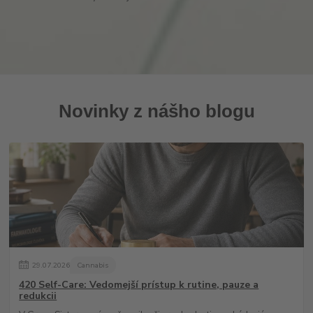
Novinky z nášho blogu
29
.
07
.
2026
Cannabis
420 Self-Care: Vedomejší prístup k rutine, pauze a
redukcii