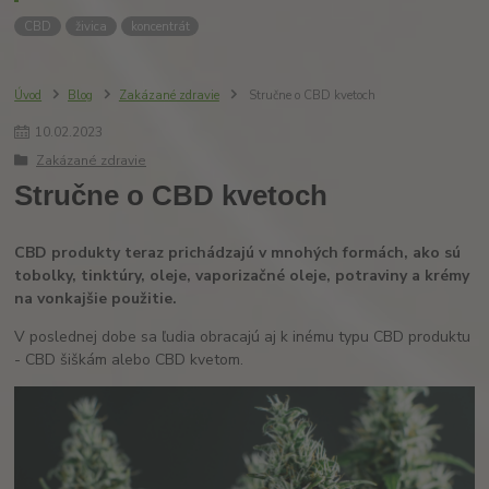
CBD
živica
koncentrát
Úvod
Blog
Zakázané zdravie
Stručne o CBD kvetoch
10
.
02
.
2023
Zakázané zdravie
Stručne o CBD kvetoch
CBD produkty teraz prichádzajú v mnohých formách, ako sú
tobolky, tinktúry, oleje, vaporizačné oleje, potraviny a krémy
na vonkajšie použitie.
V poslednej dobe sa ľudia obracajú aj k inému typu CBD produktu
- CBD šiškám alebo CBD kvetom.