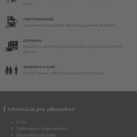
Košíc.
CERTIFIKOVANÉ
Vyberáme len produkty, ktoré majú platné certifikáty.
DOPRAVA
Nájdeme najvhodnejší spôsob ako dopraviť tovar k Vám
domov.
SENIORI A CHORÍ
Pre Vás máme vždy celý sortiment so zľavami
Informácie pre zákazníkov
O nás
Vyhlásenie o zodpovednosti
Obchodné podmienky