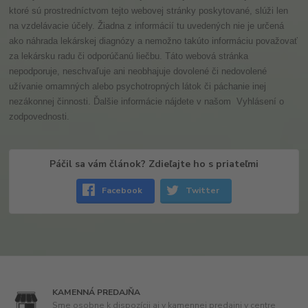
ktoré sú prostredníctvom tejto webovej stránky poskytované, slúži len
na vzdelávacie účely. Žiadna z informácií tu uvedených nie je určená
ako náhrada lekárskej diagnózy a nemožno takúto informáciu považovať
za lekársku radu či odporúčanú liečbu. Táto webová stránka
nepodporuje, neschvaľuje ani neobhajuje dovolené či nedovolené
užívanie omamných alebo psychotropných látok či páchanie inej
nezákonnej činnosti. Ďalšie informácie nájdete v našom
Vyhlásení o
zodpovednosti.
Páčil sa vám článok? Zdieľajte ho s priateľmi
Facebook
Twitter
KAMENNÁ PREDAJŇA
Sme osobne k dispozícii aj v kamennej predajni v centre