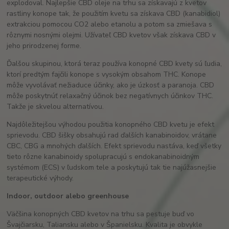
explodoval. Najlepšie CBD oleje na trhu sa získavajú z kvetov
rastliny konope tak, že použitím kvetu sa získava CBD (kanabidiol)
extrakciou pomocou CO2 alebo etanolu a potom sa zmiešava s
rôznymi nosnými olejmi. Užívateľ CBD kvetov však získava CBD v
jeho prirodzenej forme.
Ďalšou skupinou, ktorá teraz používa konopné CBD kvety sú ľudia,
ktorí predtým fajčili konope s vysokým obsahom THC. Konope
môže vyvolávať nežiaduce účinky, ako je úzkosť a paranoja. CBD
môže poskytnúť relaxačný účinok bez negatívnych účinkov THC.
Takže je skvelou alternatívou.
Najdôležitejšou výhodou použitia konopného CBD kvetu je efekt
sprievodu. CBD šišky obsahujú rad ďalších kanabinoidov, vrátane
CBC, CBG a mnohých ďalších. Efekt sprievodu nastáva, keď všetky
tieto rôzne kanabinoidy spolupracujú s endokanabinoidným
systémom (ECS) v ľudskom tele a poskytujú tak tie najúžasnejšie
terapeutické výhody.
Indoor, outdoor alebo greenhouse
Väčšina konopných CBD kvetov na trhu sa pestuje buď vo
Švajčiarsku, Taliansku alebo v Španielsku. Kvalita je obvykle