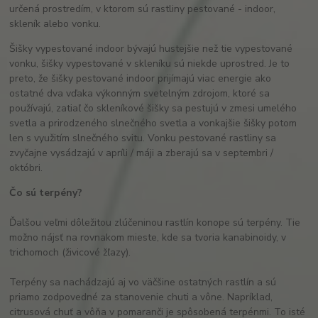
určená prostredím, v ktorom sú rastliny pestované - indoor,
skleník alebo vonku.
Šišky vypestované indoor bývajú hustejšie než tie vypestované
vonku, šišky vypestované v skleníku sú niekde uprostred. Je to
preto, že šišky pestované indoor prijímajú viac energie ako
ostatné dva vďaka výkonným svetelným zdrojom, ktoré sa
používajú, zatiaľ čo skleníkové šišky sa pestujú v zmesi umelého
svetla a prirodzeného slnečného svetla a vonkajšie šišky potom
len s využitím slnečného svitu. Vonku pestované rastliny sa
zvyčajne vysádzajú v apríli / máji a zberajú sa v septembri /
októbri.
Čo sú terpény?
Ďalšou veľmi dôležitou zlúčeninou rastlín konope sú terpény. Tie
možno nájsť na rovnakom mieste, kde sa tvoria kanabinoidy, v
trichomoch (živicové žľazy).
Terpény sa nachádzajú aj vo väčšine ostatných rastlín a sú
priamo zodpovedné za stanovenie chuti a vône. Napríklad,
citrusová chuť a vôňa v pomaranči je spôsobená terpénmi. To isté