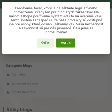
Na našom eshope používame systém ADULTO na overenie veku.
Predávame tovar, ktorý je na základe legislatívneho
obmedzenia určený len pre plnoletých zákazníkov. Na
0
ks
+421 907 302 607
EUR
našom eshope používame systém Adulto na overenie veku.
za
€ 0
(Po-Pia, 10 -18 hod.)
Tento systém zabezpečuje, že naše produkty sú dostupné
iba pre osoby, ktoré dosiahli zákonný vek. Vaša bezpečnosť
a zákonnosť sú pre nás prvoradé. Ďakujeme za
Menu
porozumenie!
Vstup
Odísť
Hľadať
Kategórie blogu
Cannabis
Zakázané zdravie
Čínska medicína
Štítky blogu