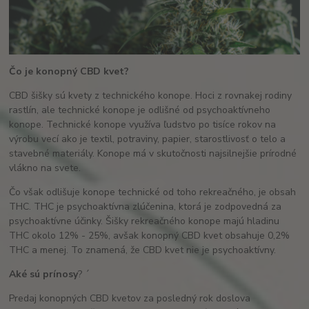
Čo je konopný CBD kvet?
CBD šišky sú kvety z technického konope. Hoci z rovnakej rodiny
rastlín, ale technické konope je odlišné od psychoaktívneho
konope. Technické konope využíva ľudstvo po tisíce rokov na
výrobu vecí ako je textil, potraviny, papier, starostlivosť o telo a
stavebné materiály. Konope má v skutočnosti najsilnejšie prírodné
vlákno na svete.
Čo však odlišuje konope technické od toho rekreačného, je obsah
THC. THC je psychoaktívna zlúčenina, ktorá je zodpovedná za
psychoaktívne účinky. Šišky rekreačného konope majú hladinu
THC okolo 12% - 25%, avšak konopný CBD kvet obsahuje 0,2%
THC a menej. To znamená, že CBD kvet nie je psychoaktívny.
Aké sú prínosy
? ´
Predaj konopných CBD kvetov za posledný rok doslova