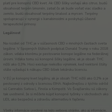
platí pre konopný CBD kvet. Ak CBD šišky voňajú ako citrus, budú
obsahovať terpén limonén, zatiaľ čo ak bude voňať viac sladko a
zemito, budú obsahovať terpény linalool a myrcen. Terpény
spolupracujú v synergii s kanabinoidmi a poskytujú úžasné
terapeutické prínosy.
Legálnosť
Na rozdiel od THC je v súčasnosti CBD v mnohých častiach sveta
legálne. V Spojených štátoch podpísal Donald Trump v roku 2018
zákon, vďaka ktorému je pestovanie konope legálne na federálnej
úrovni. Vďaka tomu sú konopné šišky legálne, ak je obsah THC
nižší ako 0,3%. Hoci existuje niekoľko výnimiek, keď niektoré štáty
stále vyžadujú k nákupu CBD šišiek lekársku licenciu.
V EÚ je konopný kvet legálny, ak je obsah THC nižší ako 0,2% a je
pestovaný z odrody s licenciou EIHA. Najbežnejšou z týchto odrôd
sú Cannabis Sativa L, Finola a Kompolti. Vo Švajčiarsku sú zákony
tak uvoľnené, že si môžete kúpiť konopné tyčinky v obchodoch ako
LIDL ako bezpečnú a zdravšiu alternatívu k fajčeniu.
Všetky informácie uvedené na tejto webovej stránke, ako aj informácie,